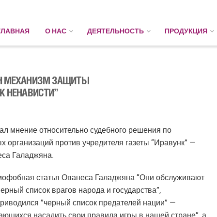
ГЛАВНАЯ
О НАС
ДЕЯТЕЛЬНОСТЬ
ПРОДУКЦИЯ
ИН МЕХАНИЗМ ЗАЩИТЫ
К НЕНАВИСТИ”
л мнение относительно судебного решения по
 организаций против учредителя газеты “Иравунк” —
еса Галаджяна.
омофобная статья Ованеса Галаджяна “Они обслуживают
рный список врагов народа и государства”,
 приводился ”черный список предателей нации” —
ающихся насадить свои правила игры в нашей стране”, а