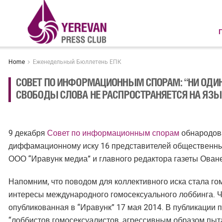
Home
Еженедельный Бюллетень ЕПК
СОВЕТ ПО ИНФОРМАЦИОННЫМ СПОРАМ: “НИ ОД
СВОБОДЫ СЛОВА НЕ РАСПРОСТРАНЯЕТСЯ НА ЯЗЫ
9 декабря
Совет по информационным спорам
обнародова
диффамационному иску 16 представителей общественных
ООО “Иравунк медиа” и главного редактора газеты Ован
Напомним, что поводом для коллективного иска стала г
интересы международного гомосексуального лоббинга. Че
опубликованная в “Иравунк” 17 мая 2014. В публикации
“лоббистов гомосексуалистов, агрессивным образом пыт