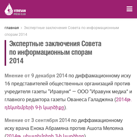
главная
Экспертные заключения Совета по информационным
спорам 2014
Экспертные заключения Совета
по информационным спорам
2014
Мнение от 9 декабря 2014
по диффамационному иску
16 представителей общественных организаций против
учредителя газеты “Иравунк” — ООО “Иравунк медиа” и
главного редактора газеты Ованеса Галаджяна (
2014թ.
դեկտեմբերի 9-ի կարծիքը
).
Мнение от 3 сентября 2014
по диффамационному
иску врача Енока Абрамяна против Ашота Мелояна
(
2014թ. սեպտեմբերի 3-ի կարծիքը
).