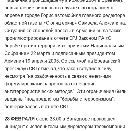
Пашиняна (происшедшему в ноябре 2004 в Ереване);
невыявление виновных в случае с возгоранием в
апреле в городе Горис автомобиля главного редактора
областной газеты «Сюняц еркир» Самвела Алексаняна.
Ситуация со свободой прессы в Армении была также
проиллюстрирована в отчете CPJ Законом РА «О
борьбе против терроризма», принятым Национальным
Собранием 22 марта и подписанным президентом
Армении 19 апреля 2005. Со ссылкой на Ереванский
пресс-клуб CPJ отмечал, что закон вступил в силу,
несмотря “на озабоченность в связи с нечеткими
формулировками запретов на освещение
антитеррористических методов”. Эти ограничения были
введены “под предлогом “борьбы с терроризмом”,
подчеркивалось в отчете CPJ.
23 ФЕВРАЛЯ
около 23.00 в Ванадзоре произошел
инцидент с исполнительным директором телекомпании