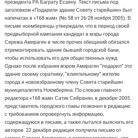
президента РА Баграту Есаяну. Текст письма под
заголовком «Подарили здание Совету старейшин» был
напечатан в «168 жам» (Nо.58 от 26-28 ноября 2005). В
письме ноемберянцы утверждали, что в период своей
предвыборной кампании кандидат в мэры города
Сережа Амирагян в числе прочих обещаний обязался
отремонтировать здание бывшей городской бани,
чтобы использовать его для общественных нужд.
Однако после избрания мэром Амирагян “подарил” это
здание своему соратнику, “влиятельному” жителю
города и новоизбранному члену Совета старейшин
муниципалитета Ноемберяна. По словам главного
редактора «168 жам» Сатик Сейранян, в декабре 2005
представитель городского главы позвонил в редакцию
с требованием опровергнуть информацию,
содержащуюся в письме, а также пытался выяснить его
авторов. 22 декабря редакция получила письмо от