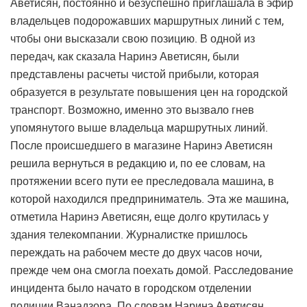
Аветисян, постоянно и безуспешно приглашала в эфир
владельцев подорожавших маршрутных линий с тем,
чтобы они высказали свою позицию. В одной из
передач, как сказала Наринэ Аветисян, были
представлены расчеты чистой прибыли, которая
образуется в результате повышения цен на городской
транспорт. Возможно, именно это вызвало гнев
упомянутого выше владельца маршрутных линий.
После происшедшего в магазине Наринэ Аветисян
решила вернуться в редакцию и, по ее словам, на
протяжении всего пути ее преследовала машина, в
которой находился предприниматель. Эта же машина,
отметила Наринэ Аветисян, еще долго крутилась у
здания телекомпании. Журналистке пришлось
переждать на рабочем месте до двух часов ночи,
прежде чем она смогла поехать домой. Расследование
инцидента было начато в городском отделении
полиции Ванадзора. По словам Наринэ Аветисян,