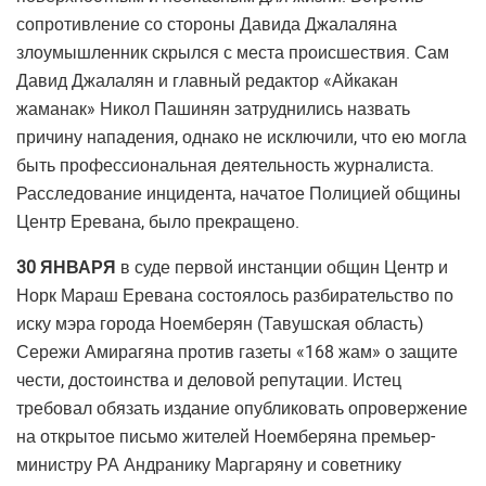
сопротивление со стороны Давида Джалаляна
злоумышленник скрылся с места происшествия. Сам
Давид Джалалян и главный редактор «Айкакан
жаманак» Никол Пашинян затруднились назвать
причину нападения, однако не исключили, что ею могла
быть профессиональная деятельность журналиста.
Расследование инцидента, начатое Полицией общины
Центр Еревана, было прекращено.
30 ЯНВАРЯ
в суде первой инстанции общин Центр и
Норк Мараш Еревана состоялось разбирательство по
иску мэра города Ноемберян (Тавушская область)
Сережи Амирагяна против газеты «168 жам» о защите
чести, достоинства и деловой репутации. Истец
требовал обязать издание опубликовать опровержение
на открытое письмо жителей Ноемберяна премьер-
министру РА Андранику Маргаряну и советнику