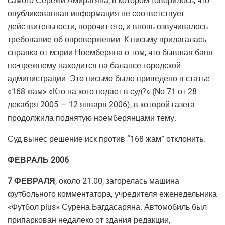
самого Сережи Амирагяна, в котором говорилось, что
опубликованная информация не соответствует
действительности, порочит его, и вновь озвучивалось
требование об опровержении. К письму прилагалась
справка от мэрии Ноемберяна о том, что бывшая баня
по-прежнему находится на балансе городской
администрации. Это письмо было приведено в статье
«168 жам» «Кто на кого подает в суд?» (Nо.71 от 28
декабря 2005 — 12 января 2006), в которой газета
продолжила поднятую ноемберянцами тему.
Суд вынес решение иск против “168 жам” отклонить.
ФЕВРАЛЬ 2006
7 ФЕВРАЛЯ
, около 21.00, загорелась машина
футбольного комментатора, учредителя еженедельника
«Футбол plus» Сурена Багдасаряна. Автомобиль был
припаркован недалеко от здания редакции,