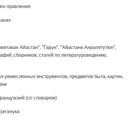
лен правления
анах:
оветакан Айастан”, “Гарун”, “Айастани Анрапетутюн”,
графий, сборников, статей по литературоведению,
х ремесленных инструментов, предметов быта, картин,
зни
ранцузский (со словарем)
три внука