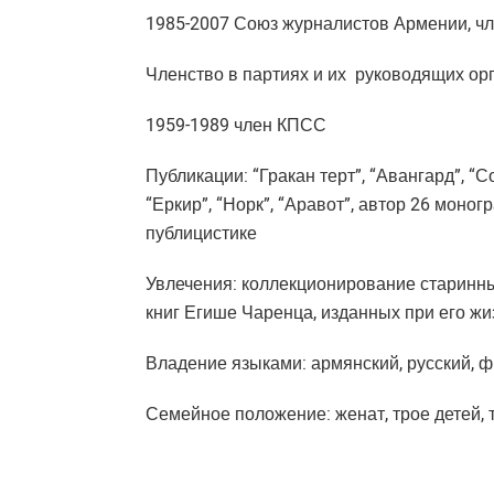
1985-2007 Союз журналистов Армении, ч
Членство в партиях и их руководящих орг
1959-1989 член КПСС
Публикации: “Гракан терт”, “Авангард”, “С
“Еркир”, “Норк”, “Аравот”, автор 26 моно
публицистике
Увлечения: коллекционирование старинны
книг Егише Чаренца, изданных при его жи
Владение языками: армянский, русский, ф
Семейное положение: женат, трое детей, 