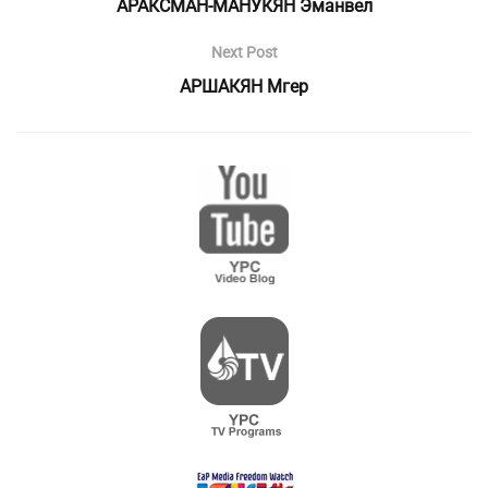
АРАКСМАН-МАНУКЯН Эманвел
Next Post
АРШАКЯН Мгер