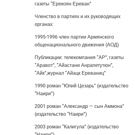
газеты “Ерекоян Ереван”
Членство в партиях и их руководящих
органах:
1995-1996 член партии Армянского
общенационального движения (АОД)
Публикации: телекомпания “АР”, газеты
“Аравот”, “Айастани Анрапетутюн”,
“Айк”,журнал “Айацк Ереваниц”
1990 роман “Юлий Цезарь” (издательство
“Наири”)
2001 роман “Александр — сын Аммона”
(издательство “Наири”)
2003 роман “Калигула” (издательство
“Наири”)