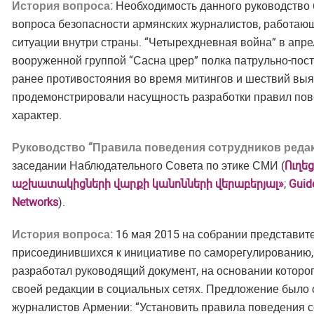
История вопроса:
Необходимость данного руководство 
вопроса безопасности армянских журналистов, работающ
ситуации внутри страны. “Четырехдневная война” в апре
вооруженной группой “Сасна црер” полка патрульно-пос
ранее противостояния во время митингов и шествий вы
продемонстрировали насущность разработки правил пов
характер.
Руководство “Правила поведения сотрудников редак
заседании Наблюдательного Совета по этике СМИ (
Ուղե
աշխատակիցների վարքի կանոնների վերաբերյալ»
;
Guide
Networks
).
История вопроса:
16 мая 2015 на собрании представит
присоединившихся к инициативе по саморегулированию
разработал руководящий документ, на основании которо
своей редакции в социальных сетях. Предложение было 
журналистов Армении: “Установить правила поведения со