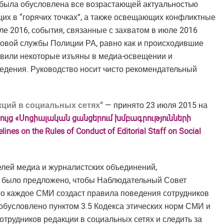
была обусловлена все возрастающей актуальностью
их в “горячих точках”, а также освещающих конфликтные
ле 2016, события, связанные с захватом в июле 2016
товой службы Полиции РА, равно как и происходившие
явили некоторые изъяны в медиа-освещении и
едения. Руководство носит чисто рекомендательный
ций в социальных сетях”
— принято 23 июля 2015 на
ցույց «Սոցիալական ցանցերում խմբագրությունների
lines on the Rules of Conduct of Editorial Staff on Social
елей медиа и журналистских объединений,
, было предложено, чтобы Наблюдательный Совет
го каждое СМИ создаст правила поведения сотрудников
обусловлено пунктом 3.5 Кодекса этических норм СМИ и
трудников редакции в социальных сетях и следить за