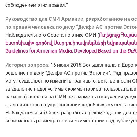
соблюдением этих правил.”
Руководство для СМИ Армении, разработанное на о
по правам человека по делу “Делфи АС против Эсто
Наблюдательного Совета по этике СМИ (
Ուղեցույց Հայա
Էստոնիայի» գործով Մարդու իրավունքների եվրոպակ
Guidelines for Armenian Media, Developed Based on the
Delf
История вопроса:
16 июня 2015 Большая палата Европе
решение по делу “Делфи АС против Эстонии”. Ряд прав
могут существенно изменить границы ответственности С
за удаление недопустимых комментариев пользователей
насилию) ложится на СМИ не с момента получения уведом
стало известно о существовании подобных комментарие
Наблюдательный Совет разработал рекомендации для т
возможность размещать свои комментарии под публику