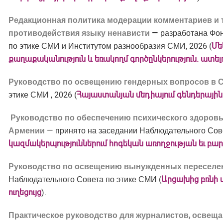
Редакционная политика модерации комментариев и 
противодействия языку ненависти
—
разработана Фон
по этике СМИ и Институтом разнообразия СМИ, 2026 (
Մե
քաղաքականություն և եռակողմ գործընկերություն. ատե
Руководство по освещению гендерных вопросов в
этике СМИ , 2026 (
Հայաստանյան
մեդիայում
գենդերային
Руководство
по
обеспечению
психического
здоров
Армении
— принято на заседании Наблюдательного Сове
կազմակերպություններում հոգեկան առողջության եւ բար
Руководство по освещению вынужденных переселен
Наблюдательного Совета по этике СМИ (
Արցախից բռնի 
ո
ւղեցույց
).
Практическое руководство для журналистов, осве