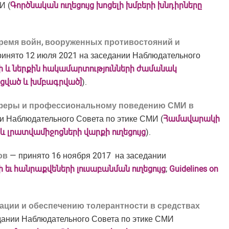
И (
Գործնական ուղեցույց
խոցելի խմբերի խնդիրները
ремя войн, вооруженных противостояний и
инято 12 июля 2021 на заседании Наблюдательного
ի և ներքին հակամարտությունների ժամանակ
րացված և խմբագրված]
).
феры и профессиональному поведению СМИ в
и Наблюдательного Совета по этике СМИ (
Համավարակի
 լրատվամիջոցների վարքի ուղեցույց
).
ов
— принято 16 ноября 2017 на заседании
ի եւ հանրաքվեների լուսաբանման ուղեցույց
;
Guidelines on
ции и обеспечению толерантности в средствах
дании Наблюдательного Совета по этике СМИ