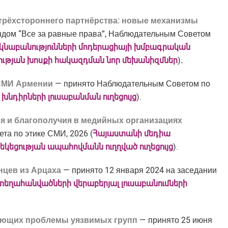
трёхстороннего партнёрства: новые механизмы
дом “Все за равные права”, Наблюдательным Советом
կնաբանությունների մոդերացիայի խմբագրական
լության խոսքի հակազդման նոր մեխանիզմներ
)
.
 СМИ Армении
— принято Наблюдательным Советом по
խնդիրների
լուսաբանման
ուղեցույց
).
ья
и
благополучия
в
медийных
организациях
та по этике СМИ, 2026 (
Հայաստանի մեդիա
եկեցության ապահովմանն ուղղված ուղեցույց
).
цев из Арцаха
— принято 12 января 2024 на заседании
տեղահանվածների վերաբերյալ լուսաբանումների
щающих проблемы уязвимых групп
— принято 25 июня