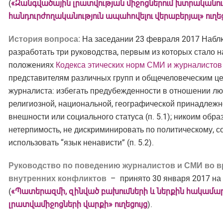
(
«Զանգվածային լրատվության միջոցներում խտրականութ
հանդուրժողականություն ապահովելու վերաբերյալ» ուղեց
История вопроса:
На заседании 23 февраля 2017 Набл
разработать три руководства, первым из которых стало 
положениях
Кодекса этических норм СМИ и журналисто
представителям различных групп и общечеловеческим ц
журналиста: избегать предубежденности в отношении люд
религиозной, национальной, географической принадлежно
внешности или социального статуса (п. 5.1); никоим обр
нетерпимость, не дискриминировать по политическому, с
использовать “язык ненависти” (п. 5.2).
Руководство по поведению журналистов и СМИ во в
внутренних конфликтов
– принято 30 января 2017 на
(
«Պատերազմի, զինված բախումների և ներքին հակամար
լրատվամիջոցների վարքի»
ուղեցույց
).