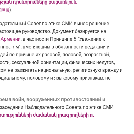
յան դրսևորումները բացառելու և
ույց
).
юдательный Совет по этике СМИ вынес решение
настоящее руководство. Документ базируется на
в Армении
, в частности Принципе 5 “Уважение к
енностям”, вменяющим в обязанности редакции и
ей по причине их расовой, половой, возрастной,
сти, сексуальной ориентации, физических недугов,
азом не разжигать национальную, религиозную вражду и
оциальному, половому и языковому признакам, не
ремя войн, вооруженных противостояний и
 заседании Наблюдательного Совета по этике СМИ
տությունների ժամանակ լրագրողների ու