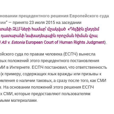
сновании прецедентного решения Европейского суда
нии”
— принято 23 июля 2015 на заседании
ստանի ԶԼՄ-ների համար՝ մշակված «Դելֆին ընդդեմ
ան դատարանի նախադեպային որոշման հիման վրա
;
i AS v. Estonia
European Court of Human Rights Judgment
).
йского суда по правам человека (ЕСПЧ) вынесла
овых положений этого прецедентного постановления
МИ в Интернете. ЕСПЧ постановил, что ответственность
 (к примеру, содержащих язык вражды или призывы к
ления о наличии таковых, а сразу после того, как СМИ
в. На основании положений этого решения ЕСПЧ
ех СМИ, которые предоставляют пользователям
емыми материалами.