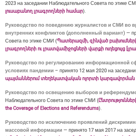
2023 на заседании Наблюдательного Совета по этике СМ
լուսաբանող լրագրողների համար
).
Руководство по поведению журналистов и СМИ во в
внутренних конфликтов (дополненный вариант)
— пр
Совета по этике СМИ (
Պատերազմի, զինված բախումներ
լրագրողների ու լրատվամիջոցների վարքի ուղեցույց [լ
Руководство по регулированию информационной с
условиях пандемии
– принято 12 мая 2020 на заседани
պայմաններում տեղեկատվական ոլորտի կարգավորման և
Руководство по освещению выборов и референдум
Наблюдательного Совета по этике СМИ (
Ընտրություններ
the Coverage of Elections and Referendums
).
Руководство по исключению проявлений дискримина
массовой информации
— принято 17 мая 2017 на засе