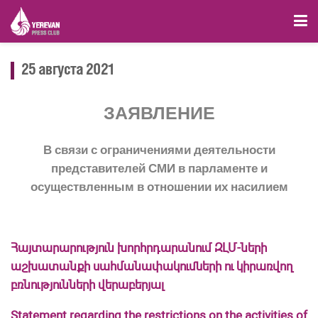
25 августа 2021
ЗАЯВЛЕНИЕ
В связи с
ограничениями деятельности
представителей СМИ в парламенте и
осуществленным в отношении их насилием
Հայտարարություն խորհրդարանում ԶԼՄ-ների
աշխատանքի սահմանափակումների ու կիրառվող
բռնությունների վերաբերյալ
Statement r
egarding the
restrictions on the activities of