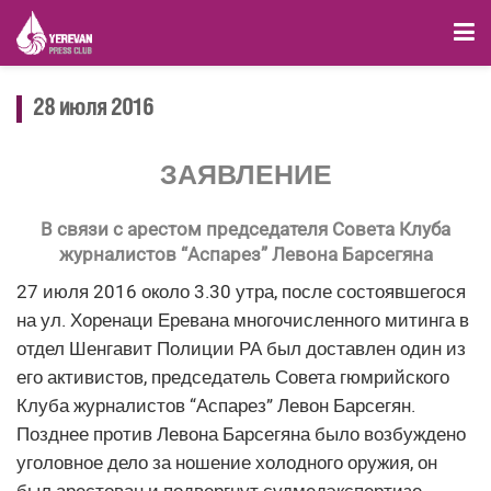
28 июля 2016
З
АЯВЛЕНИЕ
В связи с арестом председателя Совета Клуба
журналистов “Аспарез” Левона Барсегяна
27 июля 2016 около 3.30 утра, после состоявшегося
на ул. Хоренаци Еревана многочисленного митинга в
отдел Шенгавит Полиции РА был доставлен один из
его активистов, председатель Совета гюмрийского
Клуба журналистов “Аспарез” Левон Барсегян.
Позднее против Левона Барсегяна было возбуждено
уголовное дело за ношение холодного оружия, он
был арестован и подвергнут судмедэкспертизе.