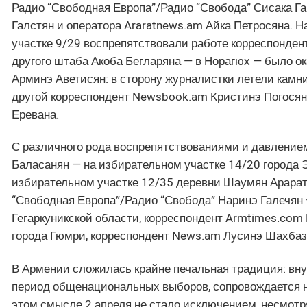
Радио “Свободная Европа”/Радио “Свобода” Сисака Га
Галстян и оператора Araratnews.am Айка Петросяна. 
участке 9/29 воспрепятствовали работе корреспонден
другого штаба Акоба Бегларяна — в Норагюх — было о
Арминэ Аветисян: в сторону журналистки летели камни
другой корреспондент Newsbook.am Кристинэ Погосян 
Еревана.
С различного рода воспрепятствованиями и давление
Баласанян — на избирательном участке 14/20 города Э
избирательном участке 12/35 деревни Шаумян Арарат
“Свободная Европа”/Радио “Свобода” Наринэ Галечян
Гегаркуникской области, корреспондент Armtimes.com
города Гюмри, корреспондент News.am Лусинэ Шахбазя
В Армении сложилась крайне печальная традиция: вну
период общенациональных выборов, сопровождается 
этом смысле 2 апреля не стало исключением, несмотр