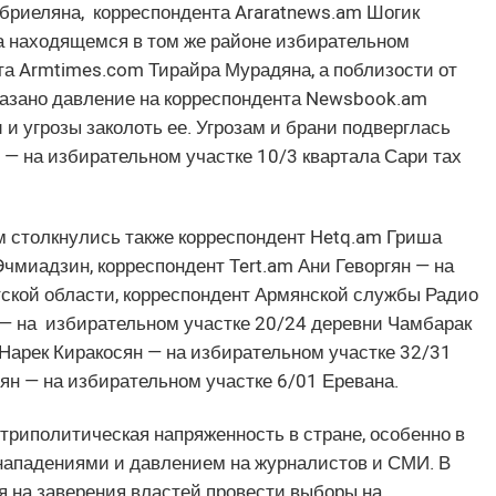
бриеляна, корреспондента Araratnews.am Шогик
На находящемся в том же районе избирательном
та Armtimes.com Тирайра Мурадяна, а поблизости от
казано давление на корреспондента Newsbook.am
 и угрозы заколоть ее. Угрозам и брани подверглась
— на избирательном участке 10/3 квартала Сари тах
м столкнулись также корреспондент Hetq.am Гриша
чмиадзин, корреспондент Tert.am Ани Геворгян — на
ской области, корреспондент Армянской службы Радио
 — на избирательном участке 20/24 деревни Чамбарак
 Нарек Киракосян — на избирательном участке 32/31
н — на избирательном участке 6/01 Еревана.
триполитическая напряженность в стране, особенно в
нападениями и давлением на журналистов и СМИ. В
я на заверения властей провести выборы на