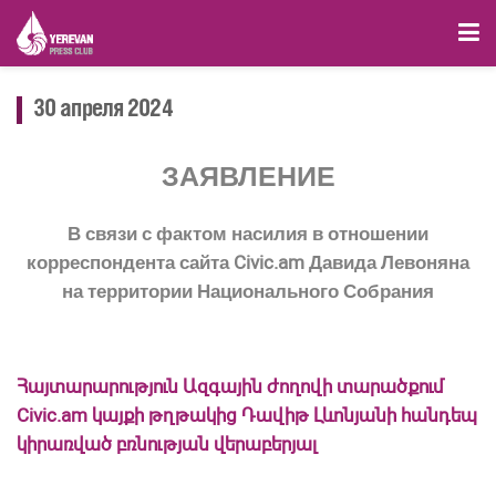
30 апреля 2024
ЗАЯВЛЕНИЕ
В связи с фактом насилия в отношении
корреспондента сайта Civic.am Давида Левоняна
на территории Национального Собрания
Հայտարարություն Ազգային ժողովի տարածքում
Civic.am կայքի թղթակից Դավիթ Լևոնյանի հանդեպ
կիրառված բռնության վերաբերյալ