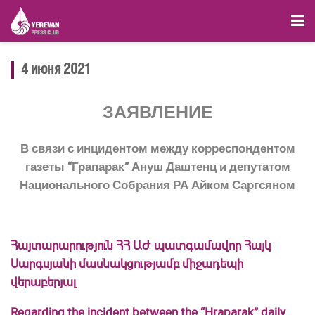
4 июня 2021
ЗАЯВЛЕНИЕ
В связи с инцидентом между корреспондентом
газеты “Грапарак” Ануш Даштенц и депутатом
Национального Собрания РА Айком Саргсяном
Հայտարարություն ՀՀ ԱԺ պատգամավոր Հայկ
Սարգսյանի մասնակցությամբ միջադեպի
վերաբերյալ
Regarding the incident between the “Hraparak” daily