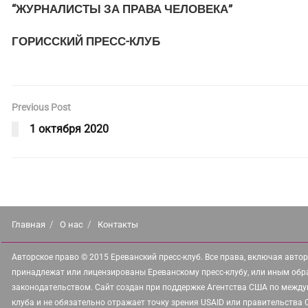
“ЖУРНАЛИСТЫ ЗА ПРАВА ЧЕЛОВЕКА”
ГОРИССКИЙ ПРЕСС-КЛУБ
Previous Post
1 октября 2020
Главная
О нас
Контакты
Авторское право © 2015 Ереванский пресс-клуб. Все права, включая автор
принадлежат или лицензированы Ереванскому пресс-клубу, или иным обр
законодательством. Сайт создан при поддержке Агентства США по между
клуба и не обязательно отражает точку зрения USAID или правительства