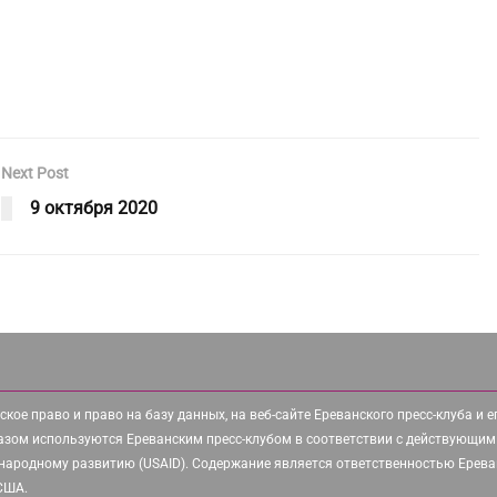
Next Post
9 октября 2020
ское право и право на базу данных, на веб-сайте Ереванского пресс-клуба и 
азом используются Ереванским пресс-клубом в соответствии с действующим
народному развитию (USAID). Содержание является ответственностью Ереван
 США.