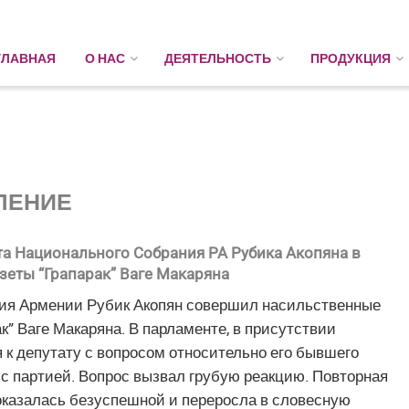
ГЛАВНАЯ
О НАС
ДЕЯТЕЛЬНОСТЬ
ПРОДУКЦИЯ
ЛЕНИЕ
та Национального Собрания РА Рубика Акопяна в
зеты “Грапарак” Ваге Макаряна
ания Армении Рубик Акопян совершил насильственные
к” Ваге Макаряна. В парламенте, в присутствии
 к депутату с вопросом относительно его бывшего
 партией. Вопрос вызвал грубую реакцию. Повторная
 оказалась безуспешной и переросла в словесную