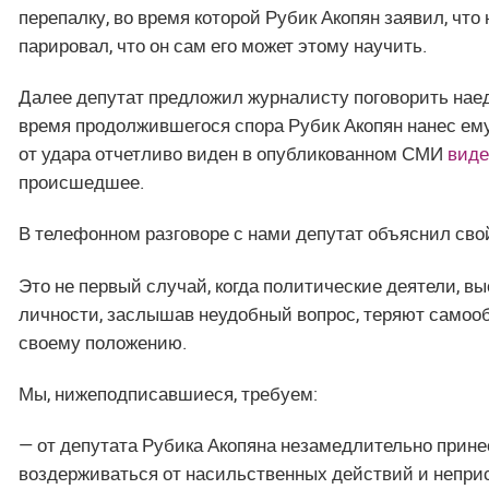
перепалку, во время которой Рубик Акопян заявил, что
парировал, что он сам его может этому научить.
Далее депутат предложил журналисту поговорить наеди
время продолжившегося спора Рубик Акопян нанес ему 
от удара отчетливо виден в опубликованном СМИ
виде
происшедшее.
В телефонном разговоре с нами депутат объяснил св
Это не первый случай, когда политические деятели, 
личности, заслышав неудобный вопрос, теряют самооб
своему положению.
Мы, нижеподписавшиеся, требуем:
— от депутата Рубика Акопяна незамедлительно прине
воздерживаться от насильственных действий и непри