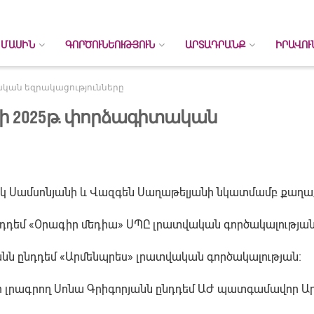
 ՄԱՍԻՆ
ԳՈՐԾՈՒՆԵՈՒԹՅՈՒՆ
ԱՐՏԱԴՐԱՆՔ
ԻՐԱՎՈՒ
կան եզրակացությունները
ի 2025թ. փորձագիտական
եկ Սամսոնյանի և Վազգեն Սաղաթելյանի նկատմամբ քաղ
ընդդեմ «Օրագիր մեդիա» ՍՊԸ լրատվական գործակալության
նյանն ընդդեմ «Արմենպրես» լրատվական գործակալության։
թի լրագրող Սոնա Գրիգորյանն ընդդեմ ԱԺ պատգամավոր Ար