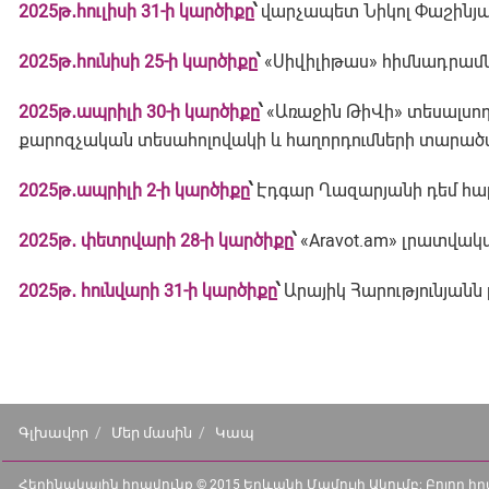
2025թ․հուլիսի 31-ի
կարծիքը
՝
վարչապետ Նիկոլ Փաշինյա
2025
թ․
հունիսի
25-
ի
կարծիքը
՝
«Սիվիլիթաս» հիմնադրամն
2025
թ․
ապրիլի
30-
ի
կարծիքը
՝
«Առաջին ԹիՎի» տեսալսո
քարոզչական տեսահոլովակի և հաղորդումների տարածմ
2025թ․ապրիլի 2-ի կարծիքը
՝
Էդգար Ղազարյանի դեմ հար
2025թ․ փետրվարի 28-ի կարծիքը
՝
«Aravot.am» լրատվակ
2025թ․ հունվարի 31-ի կարծիքը
՝
Արայիկ Հարությունյան
Գլխավոր
Մեր մասին
Կապ
Հեղինակային իրավունք © 2015 Երևանի Մամուլի Ակումբ: Բոլոր 