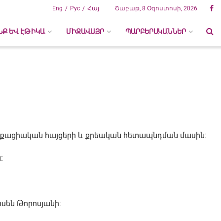
Eng
Рус
Հայ
Շաբաթ, 8 Օգոստոսի, 2026
ՆՔ ԵՎ ԷԹԻԿԱ
ՄԻՋԱՎԱՅՐ
ՊԱՐԲԵՐԱԿԱՆՆԵՐ
աքացիական հայցերի և քրեական հետապնդման մասին։
։
սեն Թորոսյանի։