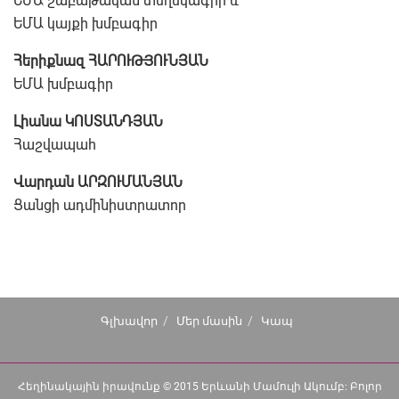
ԵՄԱ շաբաթական տեղեկագրի և
ԵՄԱ կայքի խմբագիր
Հերիքնազ ՀԱՐՈՒԹՅՈՒՆՅԱՆ
ԵՄԱ խմբագիր
Լիանա ԿՈՍՏԱՆԴՅԱՆ
Հաշվապահ
Վարդան ԱՐԶՈՒՄԱՆՅԱՆ
Ցանցի ադմինիստրատոր
Գլխավոր
Մեր մասին
Կապ
Հեղինակային իրավունք © 2015 Երևանի Մամուլի Ակումբ: Բոլոր