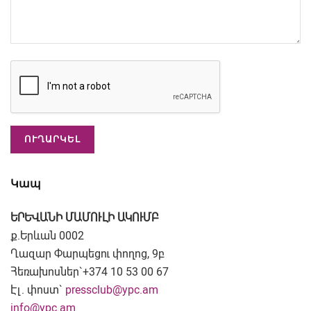
Կապ
ԵՐԵՎԱՆԻ ՄԱՄՈՒԼԻ ԱԿՈՒՄԲ
ք.Երևան 0002
Ղազար Փարպեցու փողոց, 9բ
Հեռախոսներ`+374 10 53 00 67
Էլ. փոստ`
pressclub@ypc.am
info@ypc.am