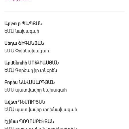
Արթուր ՊԱՊՅԱՆ
ԵՄԱ նախագահ
Սեդա ՇԻԳԱՆՅԱՆ
ԵՄԱ Փոխնախագահ
Արմենուհի ՍՈՒՔԻԱՍՅԱՆ
ԵՄԱ Գործադիր տնօրեն
Բորիս ՆԱՎԱՍԱՐԴՅԱՆ
ԵՄԱ պատվավոր նախագահ
Ավետ ԴԵՄՈՒՐՅԱՆ
ԵՄԱ պատվավոր փոխնախագահ
Էլինա ՊՈՂՈՍԲԵԿՅԱՆ