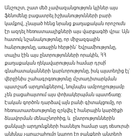
Անշուշտ, շատ մեծ չափազանցություն կլիներ այս
ֆենոմենը բացատրել իշխանությունների բարի
կամքով, չնայած հենց նրանց քաղաքական որոշումն
էր ազդել հեռուստաալիքների այս վարքագծի վրա: Այն
հատուկ նշանակությունը, որ միջազգային
հանրությունը, առաջին հերթին` Եվրամիությունը,
տալիս էին այս ընտրությունների որակին, ՀՀ
քաղաքական ղեկավարության համար դրսի՛
գնահատականների կարևորությունը, իսկ այստեղից էլ`
վերջինիս շահագրգռությունը մշտադիտարկման
պատշաճ արդյունքներով, նույնպես ամբողջությամբ
չեն բացահայտում այս փոխակերպման պատճառը:
Էական գործոն դարձավ այն բանի գիտակցումը, որ
հեռուստատեսությունը զրկվել է հանրային կարծիքի
ձևավորման մենաշնորհից, և ընտրություններին
ցանկալի արդյունքների հասնելու համար այդ ռեսուրսի
անխնա չարաշահումը կարող էր ջանքերի անտեղի