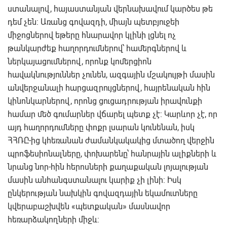
ստանալով, հայաստանյան վերնախավում կարծես թե
դեմ չեն: Առանց գովազդի, միայն պետբյուջեի
միջոցներով եթերը հնարավոր կլինի լցնել ոչ
թանկարժեք հաղորդումներով՝ համերգներով և
ներկայացումներով, որոնք կոմերցիոն
հավակնություններ չունեն, ազգային մշակույթի մասին
անվերջանալի հարցազրույցներով, հայրենական հին
կինոնկարներով, որոնց ցուցադրության իրավունքի
համար մեծ գումարներ վճարել պետք չէ: Կարևոր չէ, որ
այդ հաղորդումները փոքր լսարան կունենան, իսկ
ՀՀՌԸ-ից կհեռանան ժամանկակակից մտածող վերջին
պրոֆեսիոնալները, փոխարենը՝ հանրային ալիքների և
նրանց նոր-հին հերոսների քաղաքական լոյալության
մասին անհանգստանալու կարիք չի լինի: Իսկ
ընկերության նախկին գովազդային եկամուտները
կվերաբաշխվեն «պետքական» մասնավոր
հեռարձակողների միջև: