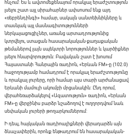
հնչում: Ես և ավտոմեքենայում որակյալ երաժշտություն
լսելու շատ այլ սիրահարներ ափսոսում ենք այդ
«ռեբրենդինգի» համար, սակայն սանտեխնիկները և
տասնյակ այլ մասնագիտությունների
ներկայացուցիչներ, առանց արտադրությունից
կտրվելու, ստացան հասարակական-քաղաքական
թեմաներով լայն սպեկտրի նորություններ և կարծիքներ
լսելու հնարվորություն: Բավական շատ է խոսում
Հայաստանի Հանրային ռադիոն, «Երևան FM»-ը (102.0)
հաջողությամբ համադրում է որակյալ երաժշտությունը
և որակյալ լուրերը, որի համար այս տարի արժանացավ
Երևանի մամուլի ակումբի մրցանակին: Ընդ որում,
վերահեռարձակելով «Ազատություն» ռադիոն, «Երևան
FM»-ը վերջինիս բարձր նշաձողով է ուղղորդվում նաև
սեփական լուրերի թողարկումներում:
Ի դեպ, հայկական ռադիոալիքների վերադարձն այն
ձևաչափերին, որոնք ենթադրում են հասարակական-