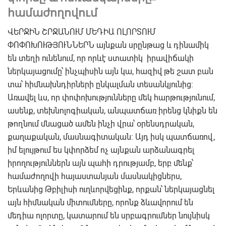
համաժողովում
ՎԵՐՋԻՆ ՇՐՋԱՆՈՒՄ ՄԵԴԻԱ ՈԼՈՐՏՈՒՄ
ՓՈՓՈԽՈՒԹՅՈՒՆՆԵՐՆ այնքան սրընթաց և դինամիկ
են տեղի ունենում, որ որևէ ստատիկ իրավիճակի
ներկայացումը՝ ինչպիսին այն կա, հազիվ թե շատ բան
տա՝ հիմնախնդիրների ընկալման տեսանկյունից:
Առավել ևս, որ փոփոխությունները մեկ հարթությունում,
ասենք, տեխնոլոգիական, անպատճառ իրենց կնիքն են
թողնում մնացած ամեն ինչի վրա՝ օրենսդրական,
քաղաքական, մասնագիտական: Այդ իսկ պատճառով,
իմ ելույթում ես կփորձեմ ոչ այնքան արձանագրել
իրողություններն այն պահի դրությամբ, երբ մենք՝
համաժողովի հայաստանյան մասնակիցներս,
Երևանից Թբիլիսի ուղևորվեցինք, որքան՝ ներկայացնել
այն հիմնական միտումները, որոնք ձևավորում են
մեդիա ոլորտը, կատարում են սրբագրումներ նույնիսկ