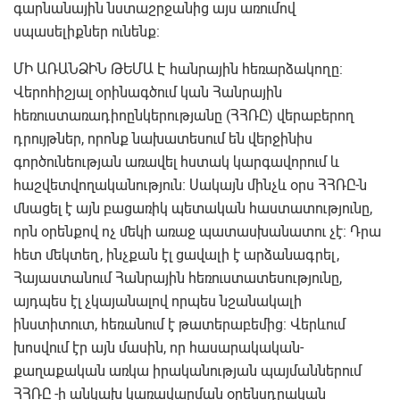
գարնանային նստաշրջանից այս առումով
սպասելիքներ ունենք:
ՄԻ ԱՌԱՆՁԻՆ ԹԵՄԱ Է հանրային հեռարձակողը:
Վերոհիշյալ օրինագծում կան Հանրային
հեռուստառադիոընկերությանը (ՀՀՌԸ) վերաբերող
դրույթներ, որոնք նախատեսում են վերջինիս
գործունեության առավել հստակ կարգավորում և
հաշվետվողականություն։ Սակայն մինչև օրս ՀՀՌԸ-ն
մնացել է այն բացառիկ պետական հաստատությունը,
որն օրենքով ոչ մեկի առաջ պատասխանատու չէ: Դրա
հետ մեկտեղ, ինչքան էլ ցավալի է արձանագրել,
Հայաստանում Հանրային հեռուստատեսությունը,
այդպես էլ չկայանալով որպես նշանակալի
ինստիտուտ, հեռանում է թատերաբեմից: Վերևում
խոսվում էր այն մասին, որ հասարակական-
քաղաքական առկա իրականության պայմաններում
ՀՀՌԸ -ի անկախ կառավարման օրենսդրական