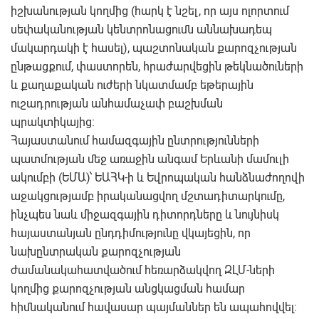
իշխանության կողմից (հարկ է նշել, որ այս ոլորտում
սեփականության կենտրոնացումն աննախադեպ
մակարդակի է հասել), պաշտոնական քարոզչության
ընթացքում, փաստորեն, հրաժարվեցին թեկնածուների
և քաղաքական ուժերի նկատմամբ եթերային
ուշադրության անհամաչափ բաշխման
պրակտիկայից:
Հայաստանում համազգային ընտրությունների
պատմության մեջ առաջին անգամ Երևանի մամուլի
ակումբի (ԵՄԱ)՝ ԵԱՀԿ-ի և Եվրոպական հանձնաժողովի
աջակցությամբ իրականացվող մշտադիտարկումը,
ինչպես նաև միջազգային դիտորդները և նույնիսկ
հայաստանյան ընդդիմությունը վկայեցին, որ
նախընտրական քարոզչության
ժամանակահատվածում հեռարձակվող ԶԼՄ-ների
կողմից քարոզչության անցկացման համար
հիմնականում հավասար պայմաններ են ապահովվել: