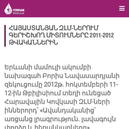
ՀԱՅԱՍՏԱՆՅԱՆ ԶԼՄ-ՆԵՐՈՒՄ
ԳԵՐԻՇԽՈՂ ՄԻՏՈՒՄՆԵՐԸ 2011-2012
ԹՎԱԿԱՆՆԵՐԻՆ
Երևանի մամուլի ակումբի
նախագահ Բորիս Նավասարդյանի
զեկուցումը 2012թ. հոկտեմբերի 11-
12-ին Թբիլիսիում տեղի ունեցած
Հարավային Կովկասի ԶԼՄ-ների
իններորդ՝ «Ավանդականից՝
առցանց լրագրություն. լավագույն
փորձը և հեռանկարները»