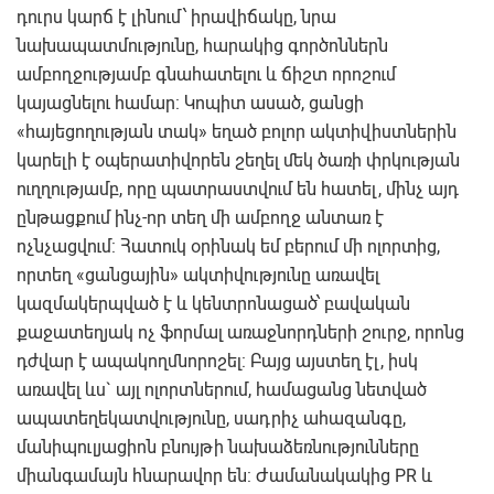
դուրս կարճ է լինում՝ իրավիճակը, նրա
նախապատմությունը, հարակից գործոններն
ամբողջությամբ գնահատելու և ճիշտ որոշում
կայացնելու համար: Կոպիտ ասած, ցանցի
«հայեցողության տակ» եղած բոլոր ակտիվիստներին
կարելի է օպերատիվորեն շեղել մեկ ծառի փրկության
ուղղությամբ, որը պատրաստվում են հատել, մինչ այդ
ընթացքում ինչ-որ տեղ մի ամբողջ անտառ է
ոչնչացվում: Հատուկ օրինակ եմ բերում մի ոլորտից,
որտեղ «ցանցային» ակտիվությունը առավել
կազմակերպված է և կենտրոնացած՝ բավական
քաջատեղյակ ոչ ֆորմալ առաջնորդների շուրջ, որոնց
դժվար է ապակողմնորոշել: Բայց այստեղ էլ, իսկ
առավել ևս` այլ ոլորտներում, համացանց նետված
ապատեղեկատվությունը, սադրիչ ահազանգը,
մանիպուլյացիոն բնույթի նախաձեռնությունները
միանգամայն հնարավոր են: Ժամանակակից PR և