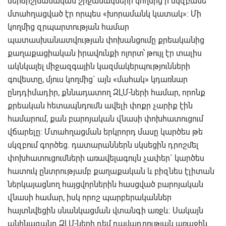
մերձիշխանական շրջանակների կողմից ի սկզբանե
մտահղացված էր որպես «խորամանկ կատակ»: Մի
կողմից զրպարտության համար
պատասխանատվության փոխանցումը քրեականից
քաղաքացիական իրավունքի ոլորտ՝ թույլ էր տալիս
ակնկալել միջազգային կազմակերպությունների
գովեստը, մյուս կողմից` այն «մահակ» կդառնար
ընդդիմադիր, քննադատող ԶԼՄ-ների համար, որոնք
քրեական հետապնդումն ավելի փոքր չարիք էին
համարում, քան բարոյական վնասի փոխհատուցում
վճարելը: Մտահղացման երկրորդ մասը կարծես թե
սկզբում գործեց. դատարաններն սկսեցին դրոշմել
փոխհատուցումների առավելագույն չափեր` կարծես
հատուկ ընտրությամբ քաղաքական և բիզնես էլիտան
ներկայացնող հայցվորներին հասցված բարոյական
վնասի համար, իսկ որոշ պարբերականներ
հայտնվեցին սնանկացման վտանգի առջև: Սակայն
անհնազանդ ԶԼՄ-ների դեմ դավադրության առաջին