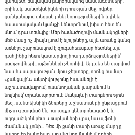
վարպետ, բավական բարձրակարգ մասնագետների,
օրինակ, սանտեխնիկների դրության մեջ, ովքեր,
ցանկանալով տեղյակ լինել նորություններին և լինել
հասարակական կյանքի կենտրոնում, խիստ հետ են
մնում դրա տեմպից: Մեր համաժողովի մասնակիցների
մեծ մասը ոչ միայն լսում է ելույթները, այլև առանց կանգ
առնելու շարունակում է զուգահեռաբար հետևել այս
դահլիճից հեռու կատարվող իրադարձություններին՝
լափթոփների, այֆոնների շնորհիվ: Այդպես են վարվում
նաև հասարակության մյուս շերտերը, որոնց համար
«ցանցային» ակտիվությունը հասանելի է
աշխատավայրում, ուսանողական լսարանում և
նույնիսկ՝ տրանսպորտում: Սակայն, ի տարբերություն
մեզ, սանտեխնիկի ձեռքերը աշխատանքի ընթացքում
միշտ զբաղված են, հայացքը կենտրոնացած է և
ուղղված կոնկրետ առարկաների վրա, նա այֆոնի
ժամանակ չունի… Դեռ մի քանի տարի առաջ մարդը
կարող էր հանգիստ, առանց կողմնակի մտքերի