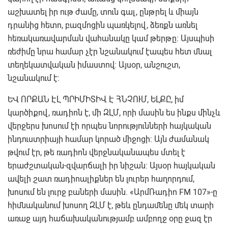
աշխատել իր ութ ժամը, տուն գալ, ընթրել և միայն
դրանից հետո, բազմոցին պառկելով, ձեռքն առնել
հեռակառավարման վահանակը կամ թերթը: Այսպիսի
ռեժիմը նրա համար չէր նշանակում էապես հետ մնալ
տեղեկատվական իմաստով: Այսօր, անշուշտ,
նշանակում է:
ԵՎ ՈՐՔԱՆ ԷԼ ՊՐԻՄԻՏԻՎ Է ՀՆՉՈՒՄ, ԵԼՔԸ, իմ
կարծիքով, ռադիոն է, մի ԶԼՄ, որի մասին ես ինքս մինչև
վերջերս խոսում էի որպես նորությունների հայկական
ինդուստրիայի համար կորած միջոցի: Այն ժամանակ
թվում էր, թե ռադիոն վերջնականապես մտել է
երաժշտական-զվարճալի իր նիշան: Այսօր հայկական
ավելի շատ ռադիոալիքներ են լուրեր հաղորդում,
խոսում են լուրջ բաների մասին. «ԱրմՌադիո FM 107»-ը
հիմնականում խոսող ԶԼՄ է, թեև ընդամենը մեկ տարի
առաջ այդ հաճախականությամբ ամբողջ օրը ջազ էր