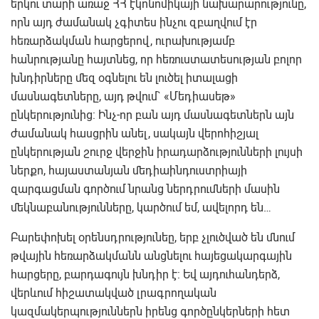
երկու տարի առաջ ՀՀ էկոնոմիկայի նախարարությունը,
որն այդ ժամանակ չգիտես ինչու զբաղվում էր
հեռարձակման հարցերով, ուրախությամբ
հանրությանը հայտնեց, որ հեռուստատեսության բոլոր
խնդիրները մեզ օգնելու են լուծել իտալացի
մասնագետները, այդ թվում` «Մեդիասեթ»
ընկերությունից: Ինչ-որ բան այդ մասնագետներն այն
ժամանակ հասցրին անել, սակայն վերոհիշյալ
ընկերության շուրջ վերջին իրադարձությունների լույսի
ներքո, հայաստանյան մեդիաինդուստրիայի
զարգացման գործում նրանց ներդրումների մասին
մեկնաբանությունները, կարծում եմ, ավելորդ են…
Բարեփոխել օրենսդրությունեը, երբ չլուծված են մնում
թվային հեռարձակմանն անցնելու հայեցակարգային
հարցերը, բարդագույն խնդիր է: Եվ այդուհանդերձ,
վերևում հիշատակված լրագրողական
կազմակերպություններն իրենց գործընկերների հետ