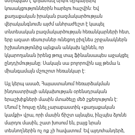
ստիպված է գոյատևել երկու օլիգարխիկ
կուսակցություններին հարելու հաշվին: Եվ
քաղաքական իրական բազմակարծության
վերականգնումն այժմ անհրաժեշտ է կապել
տնտեսական բազմակարծության հեռանկարների հետ,
երբ ազատ ռեսուրսներ ունեցող բիզնես շրջանակներն
իշխանությունից այնքան անկախ կլինեն, որ
կկարողանան իրենց թույլ տալ ֆինանսապես աջակցել
ընդդիմությանը: Սակայն սա բոլորովին այլ թեմա և
միանգամայն մշուշոտ հեռանկար է:
Այլ կերպ ասած, Հայաստանում հեռարձակման
ինդուստրիայի անկախության օրենսդրական
երաշխիքների մասին մտածելը մեծ շքեղություն է:
Մնում է հույսը դնել չարաբաստիկ «քաղաքական
կամքի» վրա, որի մասին ճիշտ այնպես, ինչպես ձյունե
մարդու մասին, շատ խոսում են, բայց նրան
տեսնողներին ոչ ոք չի հավատում: Եվ այդուհանդերձ,