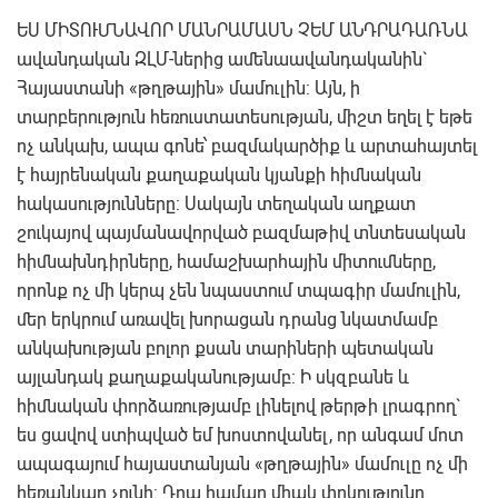
ԵՍ ՄԻՏՈՒՄՆԱՎՈՐ ՄԱՆՐԱՄԱՍՆ ՉԵՄ ԱՆԴՐԱԴԱՌՆԱ
ավանդական ԶԼՄ-ներից ամենաավանդականին`
Հայաստանի «թղթային» մամուլին: Այն, ի
տարբերություն հեռուստատեսության, միշտ եղել է եթե
ոչ անկախ, ապա գոնե՝ բազմակարծիք և արտահայտել
է հայրենական քաղաքական կյանքի հիմնական
հակասությունները: Սակայն տեղական աղքատ
շուկայով պայմանավորված բազմաթիվ տնտեսական
հիմնախնդիրները, համաշխարհային միտումները,
որոնք ոչ մի կերպ չեն նպաստում տպագիր մամուլին,
մեր երկրում առավել խորացան դրանց նկատմամբ
անկախության բոլոր քսան տարիների պետական
այլանդակ քաղաքականությամբ: Ի սկզբանե և
հիմնական փորձառությամբ լինելով թերթի լրագրող`
ես ցավով ստիպված եմ խոստովանել, որ անգամ մոտ
ապագայում հայաստանյան «թղթային» մամուլը ոչ մի
հեռանկար չունի: Դրա համար միակ փրկությունը