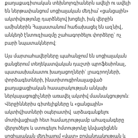
քաղաքագիտական տեխնոլոգիաներն ավելի ու ավելի
են ներթափանցում սոցիալական մեդիա՝ «ցանցային»
ակտիվությունը դարձնելով խոցելի, իսկ վերջին
ամիսներին Հայաստանում հաճախացել են ազնիվ,
անկեղծ էնտուզիազմը շահագործելու փորձերը` ոչ
բարի նպատակներով:
Այս մարտահավերները պահանջում են սոցիալական
ցանցերում տեղեկատվական դաշտի պրոֆեսիոնալ,
պատասխանատու խաղացողների` լրագրողների,
փորձագետների, ինստիտուցիոնալացված
քաղաքացիական հասարակության անկախ
ներկայացուցիչների առավել ակտիվ մասնակցություն:
Վերջիններիս գիտելիքները և «ցանցային»
ակտիվիստների օպերատիվ արձագանքելու
մոտիվացիայի հետ համադրությամբ ահազանգերը
վերլուծելու և ստուգելու հմտությունը կնվազեցնեն
սոցիալական մեդիայում «վատ» բովանդակության և