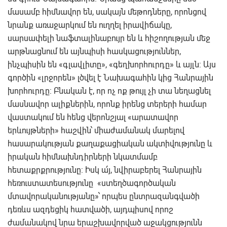
մասամբ հիմնավոր են, սակայն մեթոդները, որոնցով
նրանք առաջարկում են ուղղել իրավիճակը,
սարսափելի նաֆտալինաբույր են և հիշողության մեջ
արթնացնում են այնպիսի հասկացություններ,
ինչպիսին են «գլավլիտը», «գեղխորհուրդը» և այլն: Այս
գործին «լրջորեն» լծվել է Նախագահին կից Հանրային
խորհուրդը: Բնական է, որ ոչ ոք թույլ չի տա նեղացնել
մասնավոր ալիքներին, որոնք իրենց տերերի համար
վաստակում են հենց վերոնշյալ «արատավոր
երևույթների» հաշվին՝ միաժամանակ մարելով
հասարակության քաղաքացիական ակտիվությունը և
իրական հիմնախնդիրների նկատմամբ
հետաքրքրությունը: Իսկ ա՛յ, նվիրաբերել Հանրային
հեռուստատեսությունը «ստեղծագործական
մտավորականությանը»՝ որպես ընտրազանգվածի
դեռևս ազդեցիկ հատվածի, այդպիսով որոշ
ժամանակով նրա երաշխավորված աջակցությունն