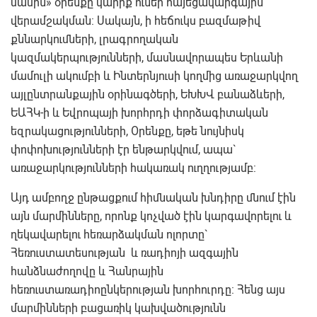
մասին» օրենքը կարիք ուներ հայեցակարգային
վերամշակման: Սակայն, ի հեճուկս բազմաթիվ
քննարկումների, լրագրողական
կազմակերպությունների, մասնավորապես Երևանի
մամուլի ակումբի և Ինտերնյուսի կողմից առաջարկվող
այլընտրանքային օրինագծերի, ԵԽԽՎ բանաձևերի,
ԵԱՀԿ-ի և Եվրոպայի խորհրդի փորձագիտական
եզրակացությունների, Օրենքը, եթե նույնիսկ
փոփոխությունների էր ենթարկվում, ապա`
առաջարկությունների հակառակ ուղղությամբ:
Այդ ամբողջ ընթացքում հիմնական խնդիրը մնում էին
այն մարմինները, որոնք կոչված էին կարգավորելու և
ղեկավարելու հեռարձակման ոլորտը`
Հեռուստատեսության և ռադիոյի ազգային
հանձնաժողովը և Հանրային
հեռուստառադիոընկերության խորհուրդը: Հենց այս
մարմինների բացառիկ կախվածությունն