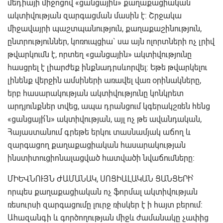
մեդիայի միջոցով «ցանցային» քաղաքացիական
ակտիվության զարգացման մասին է: Շրջակա
միջավայրի պաշտպանություն, քաղաքաշինություն,
ընտրություններ, կոռուպցիա` սա այն ոլորտների ոչ լրիվ
թվարկումն է, որտեղ «ցանցային» ակտիվությունը
հասցրել է լիարժեք ինքնադրսևորվել: Եթե թվարկելու
լինենք վերջին ամսիների առավել վառ օրինակները,
երբ հասարակության ակտիվությունը կոնկրետ
արդյունքներ տվեց, ապա դրանցում կգերակշռեն հենց
«ցանցայի՛ն» ակտիվության, այլ ոչ թե ավանդական,
Հայաստանում գրեթե երկու տասնամյակ աճող և
զարգացող քաղաքացիական հասարակության
ինստիտուցիոնալացված հատվածի նվաճումները:
ՄԻԵՎՆՈՒՅՆ ԺԱՄԱՆԱԿ, ՍՈՑԻԱԼԱԿԱՆ ՑԱՆՑԵՐԻ՝
որպես քաղաքացիական ոչ ֆորմալ ակտիվության
ռեսուրսի զարգացումը լուրջ ռիսկեր է ի հայտ բերում:
Ահազանգի և գործողության միջև ժամանակը չափից