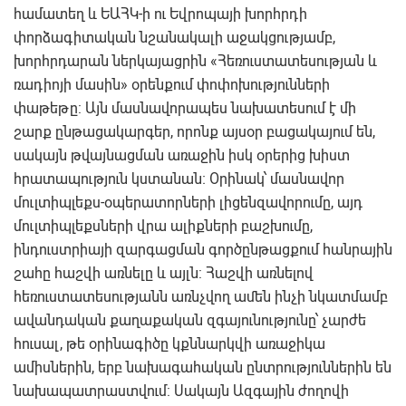
համատեղ և ԵԱՀԿ-ի ու Եվրոպայի խորհրդի
փորձագիտական նշանակալի աջակցությամբ,
խորհրդարան ներկայացրին «Հեռուստատեսության և
ռադիոյի մասին» օրենքում փոփոխությունների
փաթեթը: Այն մասնավորապես նախատեսում է մի
շարք ընթացակարգեր, որոնք այսօր բացակայում են,
սակայն թվայնացման առաջին իսկ օրերից խիստ
հրատապություն կստանան։ Օրինակ՝ մասնավոր
մուլտիպլեքս-օպերատորների լիցենզավորումը, այդ
մուլտիպլեքսների վրա ալիքների բաշխումը,
ինդուստրիայի զարգացման գործընթացքում հանրային
շահը հաշվի առնելը և այլն: Հաշվի առնելով
հեռուստատեսությանն առնչվող ամեն ինչի նկատմամբ
ավանդական քաղաքական զգայունությունը՝ չարժե
հուսալ, թե օրինագիծը կքննարկվի առաջիկա
ամիսներին, երբ նախագահական ընտրություններին են
նախապատրաստվում: Սակայն Ազգային ժողովի