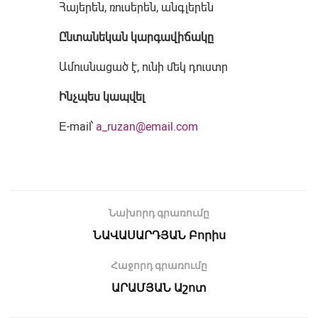
Հայերեն, ռուսերեն, անգլերեն
Ընտանեկան կարգավիճակը
Ամուսնացած է, ունի մեկ դուստր
Ինչպես կապվել
Е-mail՝
a_ruzan@email.com
Նախորդ գրառումը
ՆԱՎԱՍԱՐԴՅԱՆ Բորիս
Հաջորդ գրառումը
ԱՐԱՄՅԱՆ Աշոտ