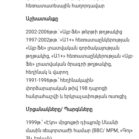
հեռուստատեսային հաղորդավար
Աշխատանքը
2002-2006թթ.`«Այբ-Ֆե» թերթի թղթակից
1997-2002թթ.`«Ա1+» հեռուստաընկերության
«Այբ-Ֆե» լրատվական գործակալության
թղթակից, «Ա1+» հեռուստաընկերության «Այբ-
Ֆե» լրատվական ծրագրի թղթակից,
հեղինակ և վարող
1991-1996թթ.՝ հեղինակային-
փորձարարական թիվ 198 դպրոցի
հանրահաշվի և երկրաչափության ուսուցիչ
Մրցանակները/ Պարգևները
1999թ.՝ «Էկո» մրցույթի դիպլոմը Սևանի
մասին ռեպորտաժի համար (BBC/ MPM, «Գոյ»
ՀԿ, Երևան)