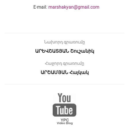
E-mail:
marshakyan@gmail.com
Նախորդ գրառումը
ԱՐԵՎՇԱՏՅԱՆ Շուշանիկ
Հաջորդ գրառումը
ԱՐՇԱՄՅԱՆ Հայկակ