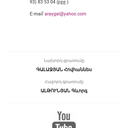
93) 83 53 04 (բջջ.)
Е-mail՝
araygal@yahoo.com
Նախորդ գրառումը
ԳԱԼԱՋՅԱՆ Հովհաննես
Հաջորդ գրառումը
ԱԼԹՈՒՆՅԱՆ Գևորգ