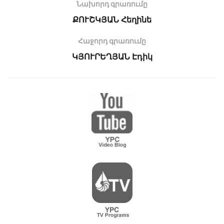
Նախորդ գրառումը
ՔՈՒՇԿՅԱՆ Հեղինե
Հաջորդ գրառումը
ԿՅՈՒՐԵՂՅԱՆ Էդիկ