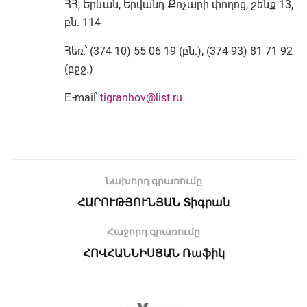
ՀՀ, Երևան, Երվանդ Քոչարի փողոց, շենք 13,
բն. 114
Հեռ.՝ (374 10) 55 06 19 (բն.), (374 93) 81 71 92
(բջջ.)
Е-mail՝
tigranhov@list.ru
Նախորդ գրառումը
ՀԱՐՈՒԹՅՈՒՆՅԱՆ Տիգրան
Հաջորդ գրառումը
ՀՈՎՀԱՆՆԻՍՅԱՆ Ռաֆիկ