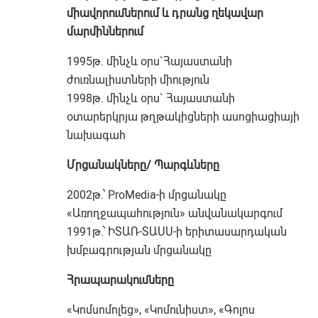
միավորումներում և դրանց ղեկավար
մարմիններում
1995թ. մինչև օրս`Հայաստանի
ժուռնալիստների միություն
1998թ. մինչև օրս` Հայաստանի
օտարերկրյա թղթակիցների ասոցիացիայի
նախագահ
Մրցանակները/ Պարգևները
2002թ.՝ ProMedia-ի մրցանակը
«Առողջապահություն» անվանակարգում
1991թ.՝ ԻՏԱՌ-ՏԱՍՍ-ի երիտասարդական
խմբագրության մրցանակը
Հրապարակումները
«Կոմսոմոլեց», «Կոմունիստ», «Գոլոս