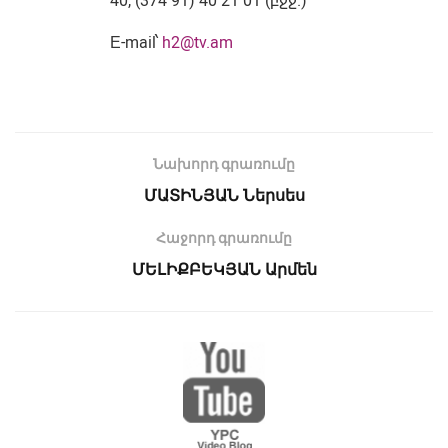
40, (374 91) 40 21 01 (բջջ.)
Е-mail՝
h2@tv.am
Նախորդ գրառումը
ՄԱՏԻՆՅԱՆ Ներսես
Հաջորդ գրառումը
ՄԵԼԻՔԲԵԿՅԱՆ Արմեն