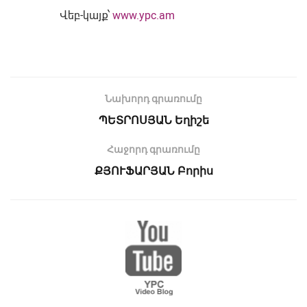
Վեբ-կայք՝
www.ypc.am
Նախորդ գրառումը
ՊԵՏՐՈՍՅԱՆ Եղիշե
Հաջորդ գրառումը
ՔՅՈՒՖԱՐՅԱՆ Բորիս