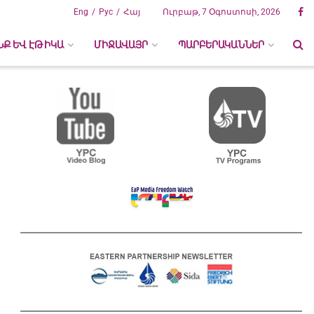
Eng
Рус
Հայ
Ուրբաթ, 7 Օգոստոսի, 2026
ՆՔ ԵՎ ԷԹԻԿԱ
ՄԻՋԱՎԱՅՐ
ՊԱՐԲԵՐԱԿԱՆՆԵՐ