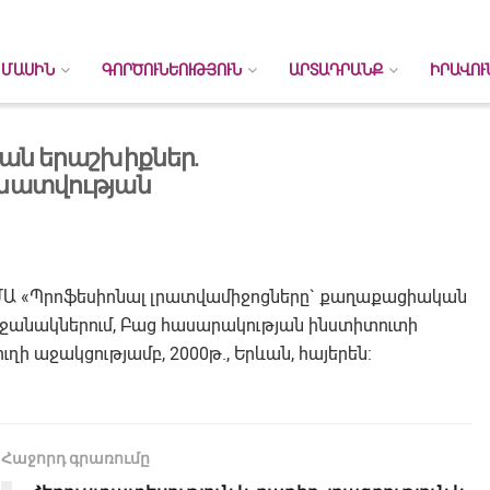
 ՄԱՍԻՆ
ԳՈՐԾՈՒՆԵՈՒԹՅՈՒՆ
ԱՐՏԱԴՐԱՆՔ
ԻՐԱՎՈՒ
ան երաշխիքներ.
նատվության
 ԵՄԱ «Պրոֆեսիոնալ լրատվամիջոցները` քաղաքացիական
անակներում, Բաց հասարակության ինստիտուտի
 աջակցությամբ, 2000թ., Երևան, հայերեն:
Հաջորդ գրառումը