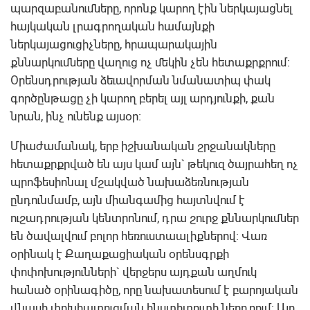
պարզաբանումները, որոնք կարող էին ներկայացնել
հայկական լրագրողական համայնքի
ներկայացուցիչները, հրապարակային
քննարկումները վաղուց ոչ մեկին չեն հետաքրքրում:
Օրենսդրության ձեւավորման նմանատիպ փակ
գործընթացը չի կարող բերել այլ արդյունքի, քան
նրան, ինչ ունենք այսօր:
Միաժամանակ, երբ իշխանական շրջանակները
հետաքրքրված են այս կամ այն` թեկուզ ծայրահեղ ոչ
պրոֆեսիոնալ մշակված նախաձեռնության
ընդունմամբ, այն միանգամից հայտնվում է
ուշադրության կենտրոնում, դրա շուրջ քննարկումներ
են ծավալվում բոլոր հեռուստաալիքներով: Վառ
օրինակ է Քաղաքացիական օրենսգրքի
փոփոխությունների` վերջերս այդքան աղմուկ
հանած օրինագիծը, որը նախատեսում է բարոյական
վնասի փոխհատուցման ինստիտուտի ներդրում: Այդ