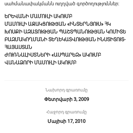
սահմանափակմանն ուղղված գործողություններ:
ԵՐԵՎԱՆԻ ՄԱՄՈՒԼԻ ԱԿՈՒՄԲ
ՄԱՄՈՒԼԻ ԱՋԱԿՑՈՒԹՅԱՆ «ԻՆՏԵՐՆՅՈՒՍ» ՀԿ
ԽՈՍՔԻ ԱԶԱՏՈՒԹՅԱՆ ՊԱՇՏՊԱՆՈՒԹՅԱՆ ԿՈՄԻՏԵ
ԲԱԶՄԱԿՈՂՄԱՆԻ ՏԵՂԵԿԱՏՎՈՒԹՅԱՆ ԻՆՍՏԻՏՈՒՏ-
ՀԱՅԱՍՏԱՆ
ԺՈՒՌՆԱԼԻՍՏՆԵՐԻ «ԱՍՊԱՐԵԶ» ԱԿՈՒՄԲ
ՎԱՆԱՁՈՐԻ ՄԱՄՈՒԼԻ ԱԿՈՒՄԲ
Նախորդ գրառումը
Փետրվարի 3, 2009
Հաջորդ գրառումը
Մայիսի 17, 2010