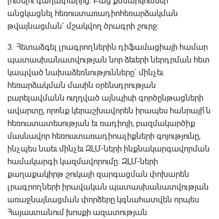
լուծելու գաղափարից: Բաց քննարկումներ
անցկացնել հեռուստառադիոհեռարձակման
թվայնացման` մշակվող ծրագրի շուրջ:
3. Հետաձգել լրագրողներին դիֆամացիայի համար
պատասխանատվության նոր ձեւերի ներդրման հետ
կապված նախաձեռնությունները` մինչեւ
հեռարձակման մասին օրենսդրության
բարելավմանն ուղղված այնպիսի գործընթացների
ավարտը, որոնք կերաշխավորեն իրապես հանրայի՛ն
հեռուստատեսության եւ ռադիոյի, բազմակարծիք
մասնավոր հեռուստառադիոալիքների գոյությունը,
ինչպես նաեւ մինչեւ ԶԼՄ-ների ինքնակարգավորման
համակարգի կազմավորումը: ԶԼՄ-ների
քաղաքակիրթ շուկայի զարգացման փոխարեն
լրագրողների իրավական պատասխանատվության
առաջնայնացման փորձերը կգնահատվեն որպես
Հայաստանում խոսքի ազատության