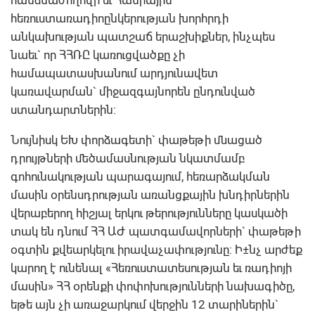
հեռուստառադիոընկերության խորհրդի
անկախության պատշաճ երաշխիքներ, ինչպես
նաեւ` որ ՀՀՌԸ կառուցվածքը չի
համապատասխանում արդյունավետ
կառավարման` միջազգայնորեն ընդունված
ստանդարտներին:
Նույնիսկ ԵԽ փորձագետի` փաթեթի մնացած
դրույթների մեծամասնության նկատմամբ
գոհունակության պարագայում, հեռարձակման
մասին օրենսդրության առանցքային խնդիրներին
վերաբերող հիշյալ երկու թերությունները կասկածի
տակ են դնում ՀՀ ԱԺ պատգամավորների` փաթեթի
օգտին քվեարկելու իրավաչափությունը: Ի±նչ արժեք
կարող է ունենալ «Հեռուստատեսության եւ ռադիոյի
մասին» ՀՀ օրենքի փոփոխությունների նախագիծը,
եթե այն չի առաջարկում վերջին 12 տարիներին`