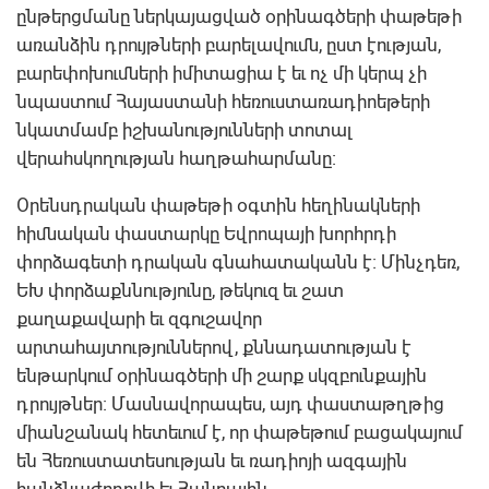
ընթերցմանը ներկայացված օրինագծերի փաթեթի
առանձին դրույթների բարելավումն, ըստ էության,
բարեփոխումների իմիտացիա է եւ ոչ մի կերպ չի
նպաստում Հայաստանի հեռուստառադիոեթերի
նկատմամբ իշխանությունների տոտալ
վերահսկողության հաղթահարմանը:
Օրենսդրական փաթեթի օգտին հեղինակների
հիմնական փաստարկը Եվրոպայի խորհրդի
փորձագետի դրական գնահատականն է: Մինչդեռ,
ԵԽ փորձաքննությունը, թեկուզ եւ շատ
քաղաքավարի եւ զգուշավոր
արտահայտություններով, քննադատության է
ենթարկում օրինագծերի մի շարք սկզբունքային
դրույթներ: Մասնավորապես, այդ փաստաթղթից
միանշանակ հետեւում է, որ փաթեթում բացակայում
են Հեռուստատեսության եւ ռադիոյի ազգային
հանձնաժողովի եւ Հանրային