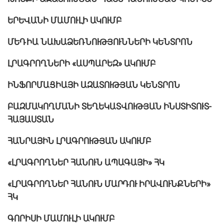
ԵՐԵՎԱՆԻ ՄԱՄՈՒԼԻ ԱԿՈՒՄԲ
ՄԵԴԻԱ ՆԱԽԱՁԵՌՆՈՒԹՅՈՒՆՆԵՐԻ ԿԵՆՏՐՈՆ
ԼՐԱԳՐՈՂՆԵՐԻ «ԱՍՊԱՐԵԶ» ԱԿՈՒՄԲ
ԻՆՖՈՐՄԱՑԻԱՅԻ ԱԶԱՏՈՒԹՅԱՆ ԿԵՆՏՐՈՆ
ԲԱԶՄԱԿՈՂՄԱՆԻ ՏԵՂԵԿԱՏՎՈՒԹՅԱՆ ԻՆՍՏԻՏՈՒՏ-
ՀԱՅԱՍՏԱՆ
ՀԱՆՐԱՅԻՆ ԼՐԱԳՐՈՒԹՅԱՆ ԱԿՈՒՄԲ
«ԼՐԱԳՐՈՂՆԵՐ ՀԱՆՈՒՆ ԱՊԱԳԱՅԻ» ՀԿ
«ԼՐԱԳՐՈՂՆԵՐ ՀԱՆՈՒՆ ՄԱՐԴՈՒ ԻՐԱՎՈՒՆՔՆԵՐԻ»
ՀԿ
ԳՈՐԻՍԻ ՄԱՄՈՒԼԻ ԱԿՈՒՄԲ