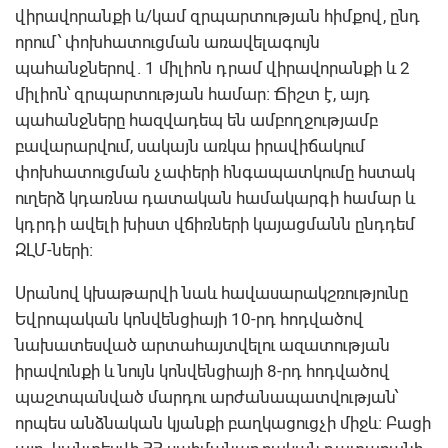
վիրավորանքի և/կամ զրպարտության հիմքով, ընդ
որում՝ փոխհատուցման առավելագույն
պահանջներով. 1 միլիոն դրամ վիրավորանքի և 2
միլիոն՝ զրպարտության համար։ Ճիշտ է, այդ
պահանջները հազվադեպ են ամբողջությամբ
բավարարվում, սակայն առկա իրավիճակում
փոխհատուցման չափերի հնգապատկումը հստակ
ուղերձ կդառնա դատական համակարգի համար և
կդրդի ավելի խիստ վճիռների կայացմանն ընդդեմ
ԶԼՄ-ների։
Սրանով կխաթարվի նաև հավասարակշռությունը
Եվրոպական կոնվենցիայի 10-րդ հոդվածով
նախատեսված արտահայտվելու ազատության
իրավունքի և նույն կոնվենցիայի 8-րդ հոդվածով
պաշտպանված մարդու արժանապատվության՝
որպես անձնական կյանքի բաղկացուցչի միջև։ Բացի