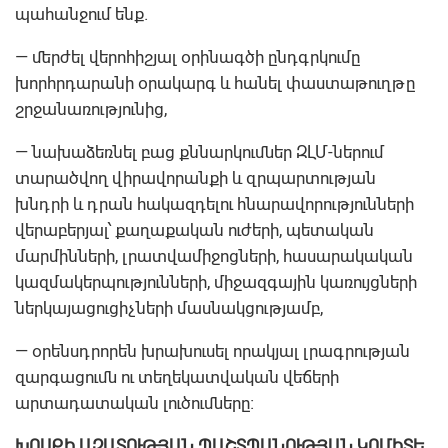
պահանջում ենք.
— մերժել վերոհիշյալ օրինագծի ընդգրկումը
խորհրդարանի օրակարգ և հանել փաստաթուղթը
շրջանառությունից,
— նախաձեռնել բաց քննարկումներ ԶԼՄ-ներում
տարածվող վիրավորանքի և զրպարտության
խնդրի և դրան հակազդելու հնարավորությունների
վերաբերյալ՝ քաղաքական ուժերի, պետական
մարմինների, լրատվամիջոցների, հասարակական
կազմակերպությունների, միջազգային կառույցների
ներկայացուցիչների մասնակցությամբ,
— օրենսդրորեն խրախուսել որակյալ լրագրության
զարգացումն ու տեղեկատվական վեճերի
արտադատական լուծումները։
ԽՈՍՔԻ ԱԶԱՏՈՒԹՅԱՆ ՊԱՇՏՊԱՆՈՒԹՅԱՆ ԿՈՄԻՏԵ