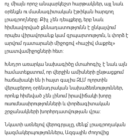
ոչ միայն որոշ անպարկեշտ հարթակներ, այլ նաև
օրենքն ու մասնագիտական էթիկան հարգող
լրագրողները։ Քիչ չեն դեպքերը, երբ նաև
հիմնավորված քննադատությունն է ընկալվում
որպես վիրավորանք կամ զրպարտություն, և փորձ է
արվում դատարանի միջոցով «հաշիվ մաքրել»
լրատվամիջոցների հետ։
Խնդրո առարկա նախագիծը մտահոգիչ է նաև այն
համատեքստում, որ վերջին ամիսների ընթացքում
հաճախակի են ի հայտ գալիս ԶԼՄ ոլորտին
վերաբերող օրենսդրական նախաձեռնություններ,
որոնք հիմնված չեն լինում իրավիճակի խորը
ուսումնասիրությունների և փորձագիտական
շրջանակների խորհրդատվության վրա:
Նկատի առնելով վերոգրյալը, մենք՝ լրագրողական
կազմակերպություններս, Ազգային ժողովից