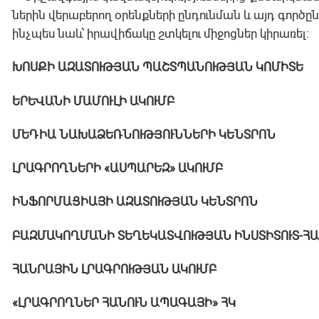
ներին վերաբերող օրենքների ընդունման և այդ գործ
ինչպես նաև՝ իրավիճակը շտկելու միջոցներ կիրառել։
ԽՈՍՔԻ ԱԶԱՏՈՒԹՅԱՆ ՊԱՇՏՊԱՆՈՒԹՅԱՆ ԿՈՄԻՏԵ
ԵՐԵՎԱՆԻ ՄԱՄՈՒԼԻ ԱԿՈՒՄԲ
ՄԵԴԻԱ ՆԱԽԱՁԵՌՆՈՒԹՅՈՒՆՆԵՐԻ ԿԵՆՏՐՈՆ
ԼՐԱԳՐՈՂՆԵՐԻ «ԱՍՊԱՐԵԶ» ԱԿՈՒՄԲ
ԻՆՖՈՐՄԱՑԻԱՅԻ ԱԶԱՏՈՒԹՅԱՆ ԿԵՆՏՐՈՆ
ԲԱԶՄԱԿՈՂՄԱՆԻ ՏԵՂԵԿԱՏՎՈՒԹՅԱՆ ԻՆՍՏԻՏՈՒՏ-Հ
ՀԱՆՐԱՅԻՆ ԼՐԱԳՐՈՒԹՅԱՆ ԱԿՈՒՄԲ
«ԼՐԱԳՐՈՂՆԵՐ ՀԱՆՈՒՆ ԱՊԱԳԱՅԻ» ՀԿ