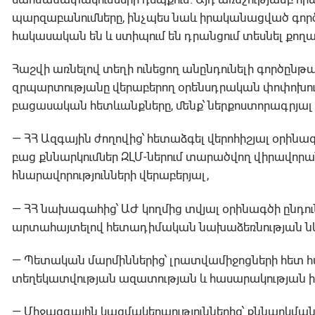
պարզաբանումները, ինչպես նաև իրականացված գործող
հակասական են և ստիպում են դրանցում տեսնել քող
Հաշվի առնելով տեղի ունեցող անընդունելի գործընթ
զրպարտությանը վերաբերող օրենսդրական փոփոխութ
բացասական հետևանքները, մենք՝ ներքոստորագրյալ 
— ՀՀ Ազգային ժողովից՝ հետաձգել վերոհիշյալ օրինագ
բաց քննարկումներ ԶԼՄ-ներում տարածվող վիրավորա
հնարավորությունների վերաբերյալ,
— ՀՀ նախագահից՝ ԱԺ կողմից տվյալ օրինագծի ընդու
արտահայտելով հետադիմական նախաձեռնության ն
— Պետական մարմիններից՝ լրատվամիջոցների հետ հա
տեղեկատվության ազատության և հասարակության իրազ
— Միջազգային կազմակերպություններից՝ քննարկման