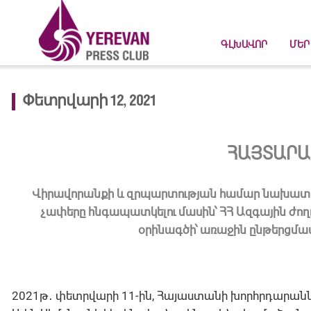
ԳԼԽԱՎՈՐ
ՄԵՐ
Փետրվարի 12, 2021
ՀԱՅՏԱՐԱ
Վիրավորանքի և զրպարտության համար նախատ
չափերը հնգապատկելու մասին՝ ՀՀ Ազգային ժ
օրինագծի՝ առաջին ընթերցմամ
2021թ․ փետրվարի 11-ին, Հայաստանի խորհրդարան