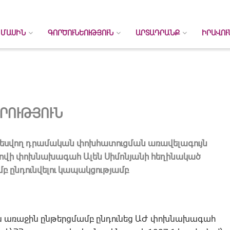
 ՄԱՍԻՆ
ԳՈՐԾՈՒՆԵՈՒԹՅՈՒՆ
ԱՐՏԱԴՐԱՆՔ
ԻՐԱՎՈՒ
ՐՈՒԹՅՈՒՆ
եսվող դրամական փոխհատուցման առավելագույն
ողովի փոխնախագահ Ալեն Սիմոնյանի հեղինակած
բ ընդունվելու կապակցությամբ
ն առաջին ընթերցմամբ ընդունեց ԱԺ փոխնախագահ