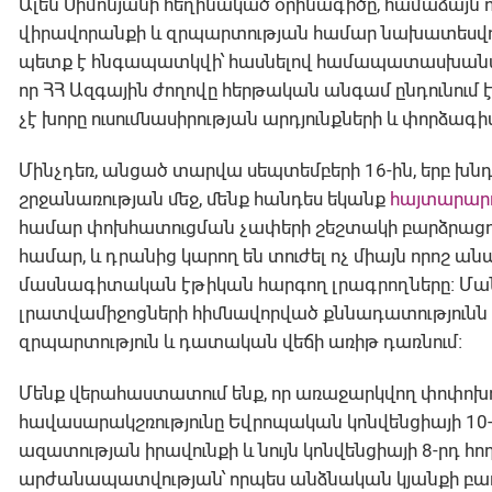
Ալեն Սիմոնյանի հեղինակած օրինագիծը, համաձայն 
վիրավորանքի և զրպարտության համար նախատեսվ
պետք է հնգապատկվի՝ հասնելով համապատասխանաբար
որ ՀՀ Ազգային ժողովը հերթական անգամ ընդունում 
չէ խորը ուսումնասիրության արդյունքների և փորձ
Մինչդեռ, անցած տարվա սեպտեմբերի 16-ին, երբ խն
շրջանառության մեջ, մենք հանդես եկանք
հայտարար
համար փոխհատուցման չափերի շեշտակի բարձրացում
համար, և դրանից կարող են տուժել ոչ միայն որոշ ան
մասնագիտական էթիկան հարգող լրագրողները։ Ման
լրատվամիջոցների հիմնավորված քննադատությունն 
զրպարտություն և դատական վեճի առիթ դառնում։
Մենք վերահաստատում ենք, որ առաջարկվող փոփոխո
հավասարակշռությունը Եվրոպական կոնվենցիայի 1
ազատության իրավունքի և նույն կոնվենցիայի 8-րդ
արժանապատվության՝ որպես անձնական կյանքի բաղկա