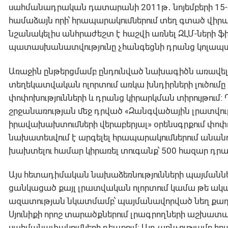
սահմանադրական դատարանի 2011թ․ նոյեմբերի 15-ի թ
համաձայն որի՝ հրապարակումներում տեղ գտած վի
նշանակելիս անհրաժեշտ է հաշվի առնել ԶԼՄ-ների 
պատասխանատվությունը չհանգեցնի դրանց կոլապս
Առաջին ընթերցմամբ ընդունված նախագիծն առավել մ
տեղեկատվական ոլորտում առկա խնդիրների լուծումը
փոփոխությունների և դրանց կիրարկման տիրույթում։
շրջանառության մեջ դրված «Զանգվածային լրատվու
իրավախախտումների վերաբերյալ» օրենսգրքում փոփոխ
նախատեսվում է արգելել հրապարակումներում անանուն
խախտելու համար կիրառել տուգանք՝ 500 հազար դրամի
Այս հետադիմական նախաձեռնությունների պայմաններ
ցանկացած քայլ լրատվական ոլորտում կամա թե ակամ
ազատության նկատմամբ՝ պայմանավորված նեղ քաղա
Սյունիքի որոշ տարածքներում լրագրողների աշխատ
սահմանափակումների դեպքում: Այդ առնչությամբ հ