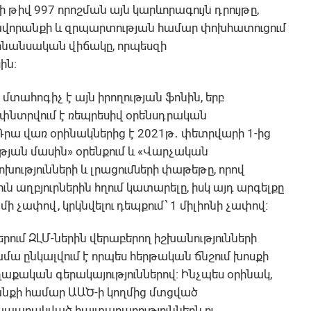
իվ 997 որոշման այն կարևորագույն դրույթը,
րավորանքի և զրպարտության համար փոխհատուցում
ֆինանսական վիճակը, որպեսզի
ին։
տահոգիչ է այն իրողության ֆոնին, երբ
 փնտրվում է ռեպրեսիվ օրենսդրական
 Դրա վառ օրինակներից է 2021թ․ փետրվարի 1-ից
թյան մասին» օրենքում և «Վարչական
ությունների և լրացումների փաթեթը, որով
 աղբյուրներին հղում կատարելը, իսկ այդ արգելքը
 չափով, կրկնվելու դեպքում՝ 1 միլիոնի չափով։
ում ԶԼՄ-ներին վերաբերող իշխանությունների
ա ընկալվում է որպես հերթական ճնշում խոսքի
քական գերակայություններով։ Ինչպես օրինակ,
անքի համար ԱԱԾ-ի կողմից մտցված
րապարակված հայտարարություններն ու