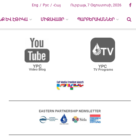
Eng
Рус
Հայ
Ուրբաթ, 7 Օգոստոսի, 2026
ՆՔ ԵՎ ԷԹԻԿԱ
ՄԻՋԱՎԱՅՐ
ՊԱՐԲԵՐԱԿԱՆՆԵՐ