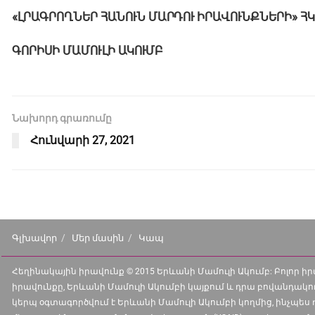
«ԼՐԱԳՐՈՂՆԵՐ ՀԱՆՈՒՆ ՄԱՐԴՈՒ ԻՐԱՎՈՒՆՔՆԵՐԻ» ՀԿ
ԳՈՐԻՍԻ ՄԱՄՈՒԼԻ ԱԿՈՒՄԲ
Նախորդ գրառումը
Հունվարի 27, 2021
Գլխավոր
Մեր մասին
Կապ
Հեղինակային իրավունք © 2015 Երևանի Մամուլի Ակումբ: Բոլոր 
իրավունքը, Երևանի Մամուլի Ակումբի կայքում և դրա բովանդակո
կերպ օգտագործվում է Երևանի Մամուլի Ակումբի կողմից, ինչպես 