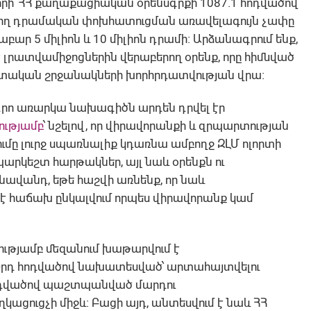
որի՝ ՀՀ քաղաքացիական օրենսգրքի 1087.1 հոդվածով՝
ող դրամական փոխհատուցման առավելագույն չափը
 5 միլիոն և 10 միլիոն դրամի։ Արձանագրում ենք,
է լրատվամիջոցներին վերաբերող օրենք, որը հիմնված
ագիտական շրջանակների խորհրդատվության վրա։
դրո առարկա նախագիծն արդեն դրվել էր
ությամբ
՝ նշելով, որ վիրավորանքի և զրպարտության
ը լուրջ սպառնալիք կդառնա ամբողջ ԶԼՄ ոլորտի
պարկեշտ հարթակներ, այլ նաև օրենքն ու
ավանդ, եթե հաշվի առնենք, որ նաև
է հաճախ ընկալվում որպես վիրավորանք կամ
ւթյամբ մեզանում խաթարվում է
0-րդ հոդվածով նախատեսված՝ արտահայտվելու
 հոդվածով պաշտպանված մարդու
ցուցչի միջև։ Բացի այդ, անտեսվում է նաև ՀՀ