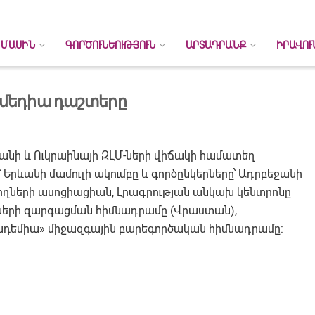
 ՄԱՍԻՆ
ԳՈՐԾՈՒՆԵՈՒԹՅՈՒՆ
ԱՐՏԱԴՐԱՆՔ
ԻՐԱՎՈՒ
ի մեդիա դաշտերը
տանի և Ուկրաինայի ԶԼՄ-ների վիճակի համատեղ
՝ Երևանի մամուլի ակումբը և գործընկերները՝ Ադրբեջանի
ագրողների ասոցիացիան, Լրագրության անկախ կենտրոնը
Մ-ների զարգացման հիմնադրամը (Վրաստան),
կադեմիա» միջազգային բարեգործական հիմնադրամը: