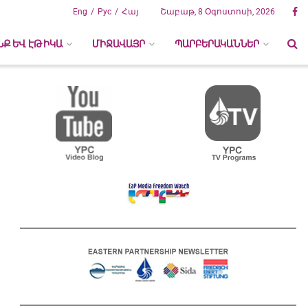
Eng
Рус
Հայ
Շաբաթ, 8 Օգոստոսի, 2026
ՆՔ ԵՎ ԷԹԻԿԱ
ՄԻՋԱՎԱՅՐ
ՊԱՐԲԵՐԱԿԱՆՆԵՐ