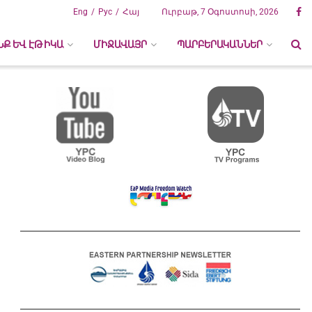
Eng
Рус
Հայ
Ուրբաթ, 7 Օգոստոսի, 2026
ՆՔ ԵՎ ԷԹԻԿԱ
ՄԻՋԱՎԱՅՐ
ՊԱՐԲԵՐԱԿԱՆՆԵՐ