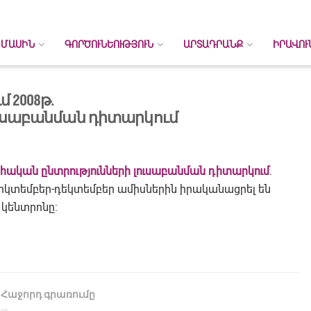
 ՄԱՍԻՆ
ԳՈՐԾՈՒՆԵՈՒԹՅՈՒՆ
ԱՐՏԱԴՐԱՆՔ
ԻՐԱՎՈՒ
 2008թ.
ւսաբանման դիտարկում
հական ընտրությունների լուսաբանման դիտարկում
.
հոկտեմբեր-դեկտեմբեր ամիսներին իրականացրել են
 կենտրոնը:
Հաջորդ գրառումը