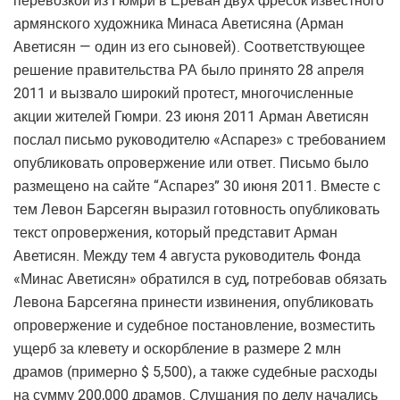
перевозкой из Гюмри в Ереван двух фресок известного
армянского художника Минаса Аветисяна (Арман
Аветисян — один из его сыновей). Соответствующее
решение правительства РА было принято 28 апреля
2011 и вызвало широкий протест, многочисленные
акции жителей Гюмри. 23 июня 2011 Арман Аветисян
послал письмо руководителю «Аспарез» с требованием
опубликовать опровержение или ответ. Письмо было
размещено на сайте “Аспарез” 30 июня 2011. Вместе с
тем Левон Барсегян выразил готовность опубликовать
текст опровержения, который представит Арман
Аветисян. Между тем 4 августа руководитель Фонда
«Минас Аветисян» обратился в суд, потребовав обязать
Левона Барсегяна принести извинения, опубликовать
опровержение и судебное постановление, возместить
ущерб за клевету и оскорбление в размере 2 млн
драмов (примерно $ 5,500), а также судебные расходы
на сумму 200,000 драмов. Слушания по делу начались