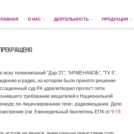
ГЛАВНАЯ
О НАС
ДЕЯТЕЛЬНОСТЬ
ПРОДУКЦИЯ
 ПРЕКРАЩЕНО
 иску телекомпаний "Дар 21", "АРМЕНАКОБ", "TV 5",
видению и радио, на котором было принято решение
ассационный суд РА удовлетворил протест пяти
клонившего требование вещателей к Национальной
конкурс по лицензированию теле-, радиовещания. Дело
ссмотрение (см. Еженедельный бюллетень ЕПК от
9-15
ь истцов не явился, днем раньше представив суду