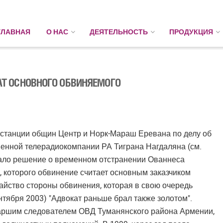
ГЛАВНАЯ
О НАС
ДЕЯТЕЛЬНОСТЬ
ПРОДУКЦИЯ
АТ ОСНОВНОГО ОБВИНЯЕМОГО
нстанции общин Центр и Норк-Мараш Еревана по делу об
енной телерадиокомпании РА Тиграна Нагдаляна (см.
тало решение о временном отстранении Ованнеса
, которого обвинение считает основным заказчиком
айство стороны обвинения, которая в свою очередь
ентября 2003) "Адвокат раньше брал также золотом".
таршим следователем ОВД Туманянского района Армении,