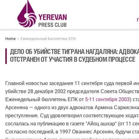
Home
Еженедельный Бюллетень ЕПК
ДЕЛО ОБ УБИЙСТВЕ ТИГРАНА НАГДАЛЯНА: АДВОК
ОТСТРАНЕН ОТ УЧАСТИЯ В СУДЕБНОМ ПРОЦЕССЕ
Главной новостью заседания 11 сентября суда первой и
убийстве 28 декабря 2002 председателя Совета Обществ
Еженедельный бюллетень ЕПК от
5-11 сентября 2003
) с
Арсеняна — одного из двух адвокатов Армена Саркисяна
преступления. Суд удовлетворил соответствующее ходат
сослалась на публикацию в газете "Айоц ашхар" (от 11 с
Согласно последней, в 1997 Ованнес Арсенян, будучи с