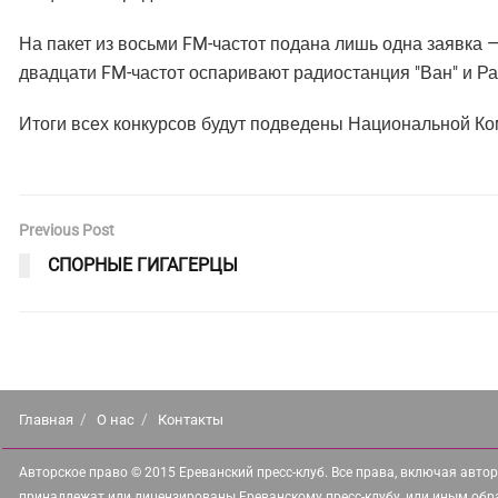
На пакет из восьми FM-частот подана лишь одна заявка 
двадцати FM-частот оспаривают радиостанция "Ван" и Ра
Итоги всех конкурсов будут подведены Национальной Ко
Previous Post
СПОРНЫЕ ГИГАГЕРЦЫ
Главная
О нас
Контакты
Авторское право © 2015 Ереванский пресс-клуб. Все права, включая автор
принадлежат или лицензированы Ереванскому пресс-клубу, или иным обр