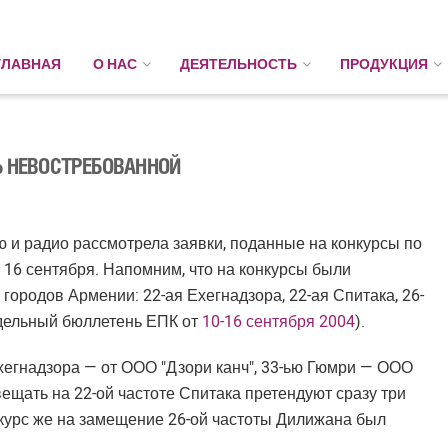
ГЛАВНАЯ
О НАС
ДЕЯТЕЛЬНОСТЬ
ПРОДУКЦИЯ
Ь НЕВОСТРЕБОВАННОЙ
 и радио рассмотрела заявки, поданные на конкурсы по
16 сентября. Напомним, что на конкурсы были
городов Армении: 22-ая Ехегнадзора, 22-ая Спитака, 26-
едельный бюллетень ЕПК от
10-16 сентября 2004
).
Ехегнадзора — от ООО "Дзори канч", 33-ью Гюмри — ООО
щать на 22-ой частоте Спитака претендуют сразу три
нкурс же на замещение 26-ой частоты Дилижана был