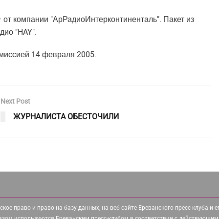
— от компании "АрРадиоИнтерконтиненталь". Пакет из
дио "HAY".
миссией 14 февраля 2005.
Next Post
ЖУРНАЛИСТА ОБЕСТОЧИЛИ
ское право и право на базу данных, на веб-сайте Ереванского пресс-клуба и 
азом используются Ереванским пресс-клубом в соответствии с действующим