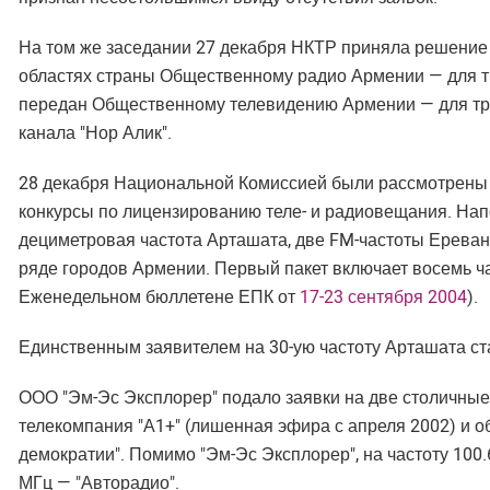
На том же заседании 27 декабря НКТР приняла решение 
областях страны Общественному радио Армении — для т
передан Общественному телевидению Армении — для тр
канала "Нор Алик".
28 декабря Национальной Комиссией были рассмотрены з
конкурсы по лицензированию теле- и радиовещания. Нап
дециметровая частота Арташата, две FM-частоты Еревана 
ряде городов Армении. Первый пакет включает восемь ча
Еженедельном бюллетене ЕПК от
17-23 сентября 2004
).
Единственным заявителем на 30-ую частоту Арташата ста
ООО "Эм-Эс Эксплорер" подало заявки на две столичные
телекомпания "А1+" (лишенная эфира с апреля 2002) и 
демократии". Помимо "Эм-Эс Эксплорер", на частоту 100.
МГц — "Авторадио".