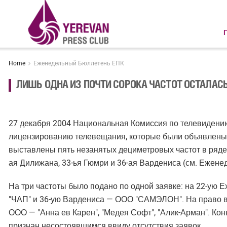
Home
Еженедельный Бюллетень ЕПК
ЛИШЬ ОДНА ИЗ ПОЧТИ СОРОКА ЧАСТОТ ОСТАЛАС
27 декабря 2004 Национальная Комиссия по телевидению
лицензированию телевещания, которые были объявлены 
выставлены пять незанятых дециметровых частот в ряде 
ая Дилижана, 33-ья Гюмри и 36-ая Вардениса (см. Ежен
На три частоты было подано по одной заявке: на 22-ую 
"ЧАП" и 36-ую Вардениса — ООО "САМЭЛОН". На право ве
ООО — "Анна ев Карен", "Медея Софт", "Алик-Арман". Ко
признан несостоявшимся ввиду отсутствия заявок.