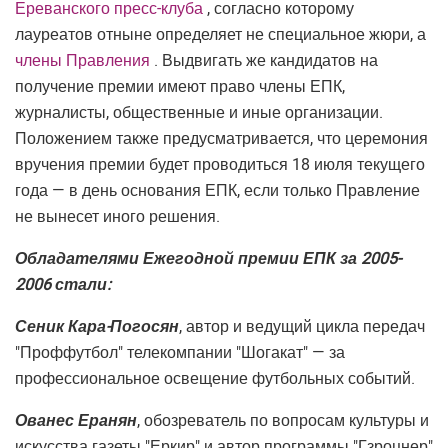
Ереванского пресс-клуба
, согласно которому
лауреатов отныне определяет не специальное жюри, а
члены Правления
. Выдвигать же кандидатов на
получение премии имеют право члены ЕПК,
журналисты, общественные и иные организации.
Положением также предусматривается, что церемония
вручения премии будет проводиться 18 июля текущего
года — в день основания ЕПК, если только Правление
не вынесет иного решения.
Обладателями Ежегодной премии ЕПК за 2005-
2006 стали:
Сеник Кара-Погосян
, автор и ведущий цикла передач
"Проффутбол" телекомпании "Шогакат" — за
профессиональное освещение футбольных событий.
Ованес Еранян
, обозреватель по вопросам культуры и
искусства газеты "Еркир" и автор программы "Гзроцнер"