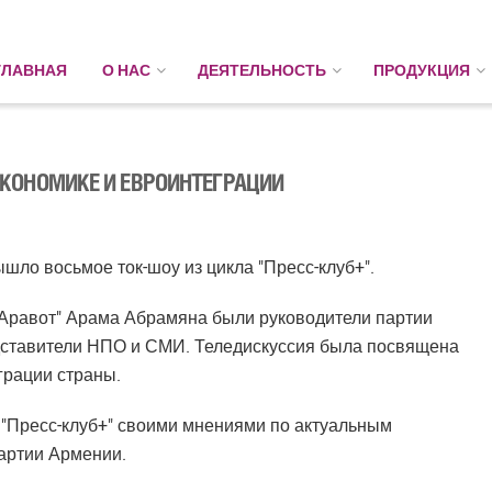
ГЛАВНАЯ
О НАС
ДЕЯТЕЛЬНОСТЬ
ПРОДУКЦИЯ
 ЭКОНОМИКЕ И ЕВРОИНТЕГРАЦИИ
шло восьмое ток-шоу из цикла "Пресс-клуб+".
 "Аравот" Арама Абрамяна были руководители партии
едставители НПО и СМИ. Теледискуссия была посвящена
грации страны.
 в "Пресс-клуб+" своими мнениями по актуальным
артии Армении.