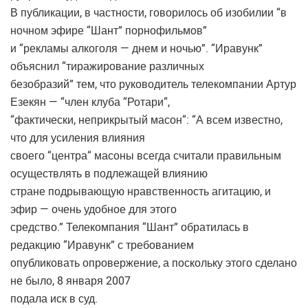
В публикации, в частности, говорилось об изобилии “в
ночном эфире “Шант” порнофильмов”
и “рекламы алкоголя — днем и ночью”. “Иравунк”
объяснил “тиражирование различных
безобразий” тем, что руководитель телекомпании Артур
Езекян — “член клуба “Ротари“,
“фактически, неприкрытый масон“: “А всем известно,
что для усиления влияния
своего “центра“ масоны всегда считали правильным
осуществлять в подлежащей влиянию
стране подрывающую нравственность агитацию, и
эфир — очень удобное для этого
средство.” Телекомпания “Шант” обратилась в
редакцию “Иравунк” с требованием
опубликовать опровержение, а поскольку этого сделано
не было, 8 января 2007
подала иск в суд.