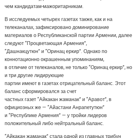
чем кандидатам-мажоритарникам.
В исследуемых четырех газетах также, как и на
телеканалах, зафиксировано доминирование
материалов о Республиканской партии Армении, далее
следуют “Процветающая Армения”,
“Дашнакцутюн” и “Оринац еркир”. Однако по
коннотационно окрашенным упоминаниям,
в отличие от телеканалов, не только “Оринац еркир”, но
и три другие лидирующие
партии имеют в газетах отрицательный баланс. Этот
баланс сформировался за счет
частных газет “Айкакан жаманак” и “Аравот”, в
официозных же — “Айастани Анрапетутюн”
и “Республике Армения” — у тройки лидеров
положительный либо нейтральный баланс.
“Айкакан жаманак” стала одной из главных трибун