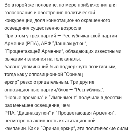
Во второй же половине, по мере приближения дня
голосования и обострения политической
конкуренции, доля коннотационно окрашенного
освещения существенно возросла.
При этом у трех партий — Республиканской партии
Армении (РПА), АРФ “Дашнакцутюн”,
“Процветающей Армении”, обладающих известными
рычагами влияния на телеканалы,
баланс упоминаний был подчеркнуто позитивным,
тогда как у оппозиционной “Оринац
еркир” резко отрицательным. Три другие
оппозиционные партии/блок — “Республика”,
“Новые времена” и “Импичмент” получили в десятки
раз меньшее освещение, чем
РПА, “Дашнакцутюн” и “Процветающая Армения”,
несмотря на активность их агитационной
кампании. Как и “Оринац еркир”, эти политические силы