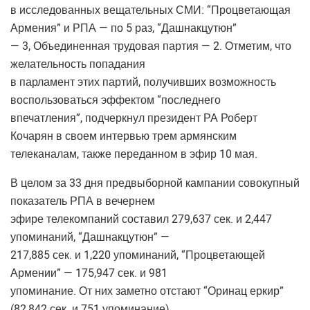
в исследованных вещательных СМИ: “Процветающая
Армения” и РПА — по 5 раз, “Дашнакцутюн”
— 3, Объединенная трудовая партия — 2. Отметим, что
желательность попадания
в парламент этих партий, получивших возможность
воспользоваться эффектом “последнего
впечатления”, подчеркнул президент РА Роберт
Кочарян в своем интервью трем армянским
телеканалам, также переданном в эфир 10 мая.
В целом за 33 дня предвыборной кампании совокупный
показатель РПА в вечернем
эфире телекомпаний составил 279,637 сек. и 2,447
упоминаний, “Дашнакцутюн” —
217,885 сек. и 1,220 упоминаний, “Процветающей
Армении” — 175,947 сек. и 981
упоминание. От них заметно отстают “Оринац еркир”
(82,842 сек. и 751 упоминание)