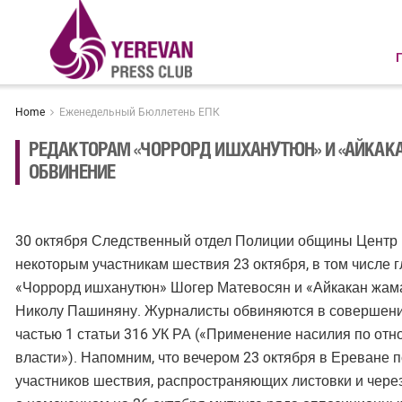
Home
Еженедельный Бюллетень ЕПК
РЕДАКТОРАМ «ЧОРРОРД ИШХАНУТЮН» И «АЙКАК
ОБВИНЕНИЕ
30 октября Следственный отдел Полиции общины Центр
некоторым участникам шествия 23 октября, в том числе 
«Чоррорд ишханутюн» Шогер Матевосян и «Айкакан жам
Николу Пашиняну. Журналисты обвиняются в совершени
частью 1 статьи 316 УК РА («Применение насилия по от
власти»). Напомним, что вечером 23 октября в Ереване 
участников шествия, распространяющих листовки и чер