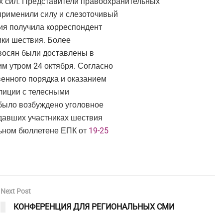
х сил. Представители правоохранительных
 применили силу и слезоточивый
ния получила корреспондент
ики шествия. Более
евосян были доставлены в
 утром 24 октября. Согласно
венного порядка и оказанием
олиции с телесными
было возбуждено уголовное
адавших участниках шествия
льном бюллетене ЕПК от
19-25
Next Post
КОНФЕРЕНЦИЯ ДЛЯ РЕГИОНАЛЬНЫХ СМИ