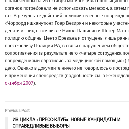
о намеченном на 26 октября митинге ряда оппозиционны
органов потребовали не использовать мегафон, а затем
газ. В результате действий полиции телесные поврежде
«Чоррорд ишханутюн» Гоар Везирян и некоторые участн
десяти из них, в том числе Никол Пашинян и Шогер Мат
полицию общины Центр Еревана и отпущены лишь ранним
пресс-релизу Полиции РА, в связи с нарушением общест
сопротивления (в результате чего «четыре сотрудника п
повреждениями обратились за медицинской помощью») 
дело. Однако в документе ничего не говорилось о постр
и применении спецсредств (подробности см. в Еженеде
октября 2007
).
Previous Post
ИЗ ЦИКЛА «ПРЕСС-КЛУБ»: НОВЫЕ КАНДИДАТЫ И
СПРАВЕДЛИВЫЕ ВЫБОРЫ