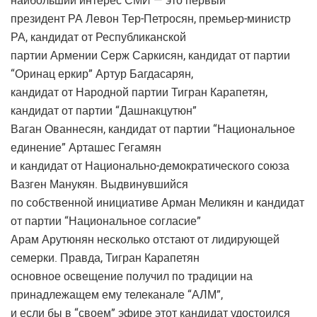
наибольший интерес СМИ — это первый
президент РА Левон Тер-Петросян, премьер-министр
РА, кандидат от Республиканской
партии Армении Серж Саркисян, кандидат от партии
“Оринац еркир” Артур Багдасарян,
кандидат от Народной партии Тигран Карапетян,
кандидат от партии “Дашнакцутюн”
Ваган Ованнесян, кандидат от партии “Национальное
единение” Арташес Гегамян
и кандидат от Национально-демократического союза
Вазген Манукян. Выдвинувшийся
по собственной инициативе Арман Меликян и кандидат
от партии “Национальное согласие”
Арам Арутюнян несколько отстают от лидирующей
семерки. Правда, Тигран Карапетян
основное освещение получил по традиции на
принадлежащем ему телеканале “АЛМ”,
и если бы в “своем” эфире этот кандидат удостоился