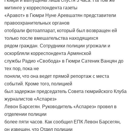
Гюмри и выпущены лишь спустя 3 часа. На том же
митинге у корреспондента газеты
«Аравот» в Гюмри Нуне Аревшатян представители
правоохранительных органов
отобрали фотоаппарат, который был возвращен ей
только после вмешательства находящихся
рядом граждан. Сотрудники полиции угрожали и
оскорбляли корреспондента Армянской
службы Радио «Свобода» в Гюмри Сатеник Ванцян до
тех пор, пока не
поняли, что она ведет прямой репортаж с места
событий. Кроме того, полицией
был задержан председатель Совета гюмрийского Клуба
журналистов «Аспарез»
Левон Барсегян. Руководитель «Аспарез» провел в
отделении полиции
более пяти часов. Как сообщил ЕПК Левон Барсегян,
он извещен, что Отдел полиции