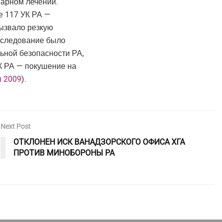
нарном лечении.
е 117 УК РА —
ызвало резкую
сследование было
ной безопасности РА,
К РА — покушение на
я 2009
).
Next Post
ОТКЛОНЕН ИСК ВАНАДЗОРСКОГО ОФИСА ХГА
ПРОТИВ МИНОБОРОНЫ РА