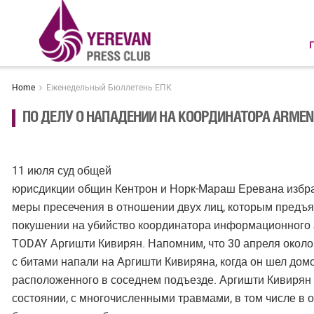
Home
Еженедельный Бюллетень ЕПК
ПО ДЕЛУ О НАПАДЕНИИ НА КООРДИНАТОРА ARMEN
11 июля суд общей
юрисдикции общин Кентрон и Норк-Мараш Еревана избра
меры пресечения в отношении двух лиц, которым предъ
покушении на убийство координатора информационного
TODAY Аргишти Кивирян. Напомним, что 30 апреля около
с битами напали на Аргишти Кивиряна, когда он шел домо
расположенного в соседнем подъезде. Аргишти Кивирян
состоянии, с многочисленными травмами, в том числе в о