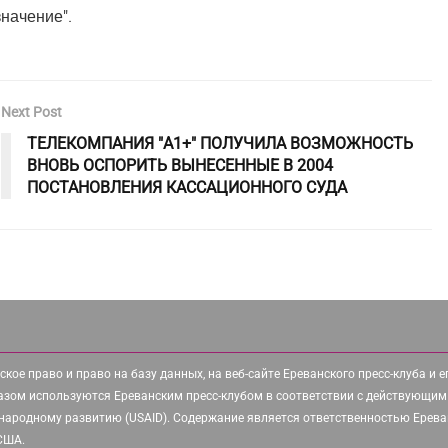
начение".
Next Post
ТЕЛЕКОМПАНИЯ "А1+" ПОЛУЧИЛА ВОЗМОЖНОСТЬ
ВНОВЬ ОСПОРИТЬ ВЫНЕСЕННЫЕ В 2004
ПОСТАНОВЛЕНИЯ КАССАЦИОННОГО СУДА
ское право и право на базу данных, на веб-сайте Ереванского пресс-клуба и 
азом используются Ереванским пресс-клубом в соответствии с действующим
народному развитию (USAID). Содержание является ответственностью Ереван
 США.