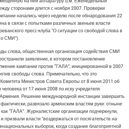
змещенную на ней аппаратуру (см. Еженедельный
ежду сторонами длится с ноября 2007. Проверки
мпании начались через неделю после обнародования 22
яна в связи с попытками различных звеньев власти
Ереванского пресс-клуба "О ситуации со свободой слова в
 о СМИ").
боды слова, общественная организация содействия СМИ
ространили заявление, в котором постановление
олжение кампании против “ГАЛА”, инициированной в 2007
ротив свободы слова. Примечательно, что это
Комитета Министров Совета Европы от 8 июня 2011 об
человека от 17 июня 2008 по иску учредителя
и Армения. Решение международной инстанции завершить
 фактически, развязало армянским властям руки: отныне
 как “ГАЛА”. Журналистские организации подчеркнули,
 призвали власти "воздержаться от посягательств на
енациональных выборов, когда создание благоприятной