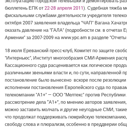
эксплуатацию городской телевышки и демонтировать ра
бюллетень ЕПК от
22-28 апреля 2011
). Судебная тяжба м
фискальными службами деятельности учредителя телеко
октября 2007 заявления владельца "ЧАП" Вагана Хачатр
оказать давление на "ГАЛА" (подробности см. в отчетах 
Армении" за 2007-2009 на www.ypc.am в разделе "Отчеты
18 июля Ереванский пресс-клуб, Комитет по защите сво
"Интерньюс", Институт многообразия СМИ-Армения расп
Кассационного суда расценивается как логическое прод
различными звеньями власти и, по сути, направленной п
постановление было вынесено вскоре после резолюции 
исполнении постановления Европейского суда по правам 
телекомпании "А1+" — ООО "Мелтекс" против Республик
рассмотрение дела “А1+”, по мнению авторов заявления,
можно заставить молчать и другие неугодные СМИ, такие
что продолжат поддерживать гюмрийскую телекомпанию, и
свободу слова и плюрализм, особенно в преддверии общ