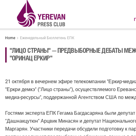
Home
Еженедельный Бюллетень ЕПК
"ЛИЦО СТРАНЫ" — ПРЕДВЫБОРНЫЕ ДЕБАТЫ МЕ
"ОРИНАЦ ЕРКИР"
21 октября в вечернем эфире телекомпании "Еркир-мед
"Еркри демкэ" ("Лицо страны"), осуществляемого Ерева
медиа-ресурсы", поддержанной Агентством США по межд
Гостями эксперта ЕПК Гегама Багдасаряна были депута
"Дашнакцутюн" Арцвик Минасян и депутат Национальног
Маргарян. Участники передачи обсудили подготовку к па