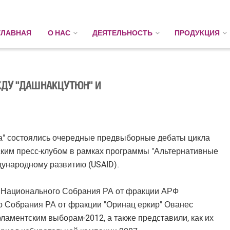
ГЛАВНАЯ
О НАС
ДЕЯТЕЛЬНОСТЬ
ПРОДУКЦИЯ
ЖДУ "ДАШНАКЦУТЮН" И
иа" состоялись очередные предвыборные дебаты цикла
нским пресс-клубом в рамках программы "Альтернативные
ународному развитию (USAID).
т Национального Собрания РА от фракции АРФ
о Собрания РА от фракции "Оринац еркир" Ованес
рламентским выборам-2012, а также представили, как их