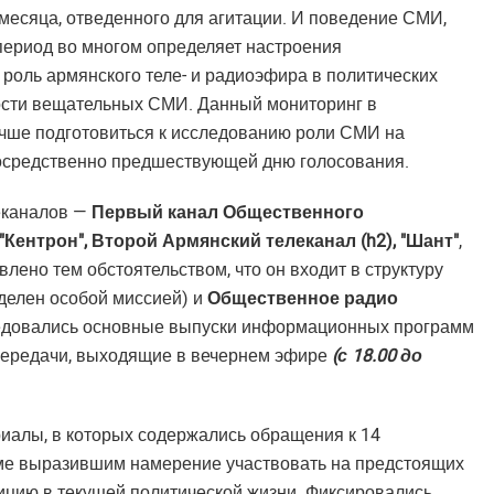
месяца, отведенного для агитации. И поведение СМИ,
 период во многом определяет настроения
роль армянского теле- и радиоэфира в политических
ности вещательных СМИ. Данный мониторинг в
учше подготовиться к исследованию роли СМИ на
посредственно предшествующей дню голосования.
еканалов —
Первый канал Общественного
 "Кентрон", Второй Армянский телеканал (h2), "Шант"
,
влено тем обстоятельством, что он входит в структуру
делен особой миссией) и
Общественное радио
следовались основные выпуски информационных программ
передачи, выходящие в вечернем эфире
(с 18.00 до
иалы, в которых содержались обращения к 14
рме выразившим намерение участвовать на предстоящих
ицию в текущей политической жизни. Фиксировались