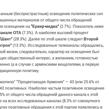
ованным (беспристрастным) освещение политических сил
рашенных материалов от общего числа обращений
ыло освещение на
“Еркир-медиа”
(2.7%). Показатель ниже
канале ОТА
(7.3%). А наиболее высокий процент
“Шант”
(28.3%). Далее по этой шкале следуют
Второй
нтрон”
(13.3%). Исследованные телеканалы обращались,
кой жизни, следовательно, характер их освещения был
щих общественный интерес, а желанием, готовностью
енно (а в случае с армянскими вещателями, в первую
едакционную политику.
копила” “Процветающая Армения” — 43 (или 25.6% от
х 42 позитивных. Наиболее частым позитивное освещение
.5% от общего числа обращений данного канала к этой
 на всех исследованных каналах (8.3% от совокупного
угих позитивные обращения к этой партии появлялись в