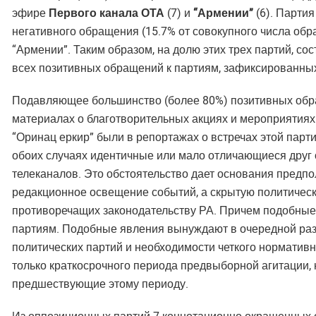
эфире
Первого канала ОТА
(7) и
“Армении”
(6). Партия
негативного обращения (15.7% от совокупного числа обр
“Армении”. Таким образом, на долю этих трех партий, с
всех позитивных обращений к партиям, зафиксированных
Подавляющее большинство (более 80%) позитивных обр
материалах о благотворительных акциях и мероприятиях
“Оринац еркир” были в репортажах о встречах этой парт
обоих случаях идентичные или мало отличающиеся друг 
телеканалов. Это обстоятельство дает основания предпо
редакционное освещение событий, а скрытую политическ
противоречащих законодательству РА. Причем подобные
партиям. Подобные явления вынуждают в очередной раз
политических партий и необходимости четкого нормативн
только краткосрочного периода предвыборной агитации,
предшествующие этому периоду.