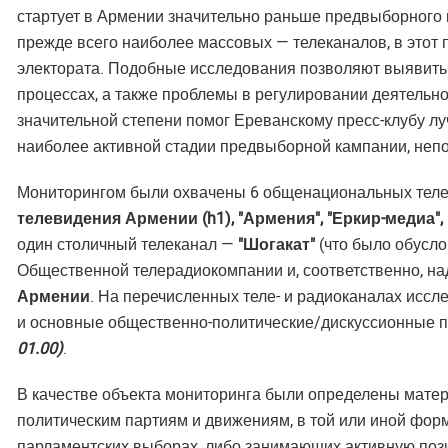
стартует в Армении значительно раньше предвыборного 
прежде всего наиболее массовых — телеканалов, в этот
электората. Подобные исследования позволяют выявить 
процессах, а также проблемы в регулировании деятель
значительной степени помог Ереванскому пресс-клубу л
наиболее активной стадии предвыборной кампании, не
Мониторингом были охвачены 6 общенациональных тел
телевидения Армении (h1), "Армения", "Еркир-медиа",
один столичный телеканал —
"Шогакат"
(что было обусло
Общественной телерадиокомпании и, соответственно, на
Армении
. На перечисленных теле- и радиоканалах ис
и основные общественно-политические/дискуссионные 
01.00)
.
В качестве объекта мониторинга были определены матер
политическим партиям и движениям, в той или иной фо
парламентских выборах, либо занимающих активную поз