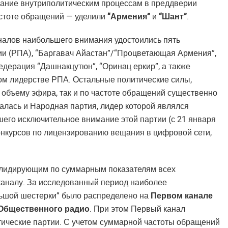
мание внутриполитическим процессам в преддверии
астоте обращений — уделили
“Армения”
и
“Шант”
.
налов наибольшего внимания удостоились пять
ии (РПА), “Баргавач Айастан”/“Процветающая Армения”,
дерация “Дашнакцутюн”, “Оринац еркир”, а также
ом лидерстве РПА. Остальные политические силы,
 объему эфира, так и по частоте обращений существенно
залась и Народная партия, лидер которой являлся
его исключительное внимание этой партии (с 21 января
конкурсов по лицензированию вещания в цифровой сети,
к лидирующим по суммарным показателям всех
каналу. За исследованный период наиболее
льшой шестерки” было распределено на
Первом канале
Общественного радио
. При этом Первый канал
тические партии. С учетом суммарной частоты обращений