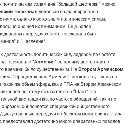
к политическим силам вне “большой шестерки” можно
нский телеканал
довольно сбалансированно
тиями, однако к остальным политическим силам,
о вообще обошел их вниманием. Еще более
следованных передачах этого телеканала был
мения” и “Наследие”.
 деятельность политических сил, лидером по частоте
 на телеканале
“Армения”
ее преимущество как по
ного времени было существенным. На
Втором Армянском
вила “Процветающая Армения”: несколько уступив по
и такой же объем эфира, как и РПА на Втором Армянском
убликанцев по этому показателю на “Шант”. На
ительной дистанции как по частоте обращений, так и по
м образом, объясняется спецификой общественного
е/дискуссионные передачи и объектом мониторинга стала
с предоставлял достаточно много оперативных поводов