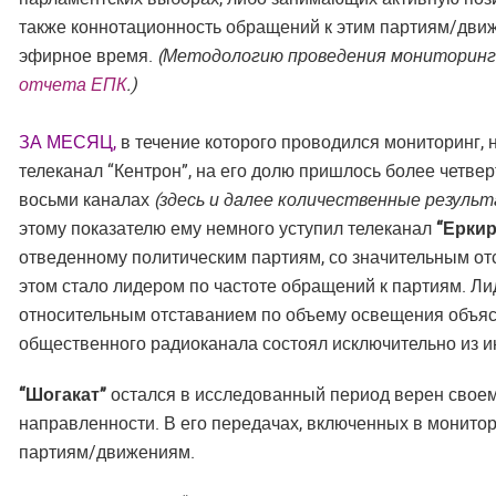
также коннотационность обращений к этим партиям/дв
эфирное время.
(Методологию проведения мониторинга
отчета ЕПК
.)
ЗА МЕСЯЦ
,
в течение которого проводился мониторинг,
телеканал “Кентрон”, на его долю пришлось более четве
восьми каналах
(здесь и далее количественные резуль
этому показателю ему немного уступил телеканал
“Еркир
отведенному политическим партиям, со значительным о
этом стало лидером по частоте обращений к партиям. Ли
относительным отставанием по объему освещения объясн
общественного радиоканала состоял исключительно из
“Шогакат”
остался в исследованный период верен свое
направленности. В его передачах, включенных в монитор
партиям/движениям.