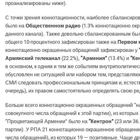
проанализированы ниже).
С точки зрения коннотационности, наиболее сбалансир
было на
Общественном радио
(1.3% коннотационно ок
данного канала). Также довольно сбалансированным б
общего 10-процентного зафиксирован также на
Первом 
коннотационно окрашенных обращений зафиксирован у
Армянский телеканал
(22.2%),
“Армения”
(13.4%) и
“Ке
в основном, к одним и тем же событиям внутриполитичес
обусловлен не ситуацией или набором тем, представляю
СМИ следовать профессиональным принципам и, естеств
очередь), их правом самостоятельно определять свою р
Больше всего коннотационно окрашенных обращений “на
совокупного числа обращений к этой партии), из которы
“Процветающей Армении” было на
“Кентрон”
(23 или 36
партии). У РПА 21 коннотационно окрашенное обращение
числа обращений), из которых 19 — позитивные. Чаще др