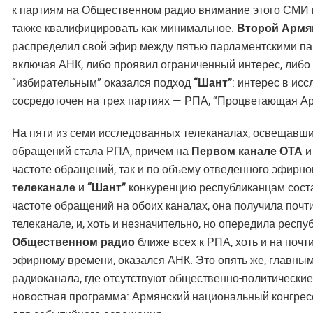
к партиям на Общественном радио внимание этого СМИ 
также квалифицировать как минимальное.
Второй Армя
распределил свой эфир между пятью парламентскими пар
включая АНК, либо проявил ограниченный интерес, либ
“избирательным” оказался подход
“Шант”
: интерес в ис
сосредоточен на трех партиях — РПА, “Процветающая Ар
На пяти из семи исследованных телеканалах, освещавших
обращений стала РПА, причем на
Первом канале ОТА
и
частоте обращений, так и по объему отведенного эфир
телеканале
и
“Шант”
конкуренцию республиканцам соста
частоте обращений на обоих каналах, она получила почт
телеканале, и, хоть и незначительно, но опередила респ
Общественном радио
ближе всех к РПА, хоть и на почт
эфирному времени, оказался АНК. Это опять же, главны
радиоканала, где отсутствуют общественно-политически
новостная программа: Армянский национальный конгрес