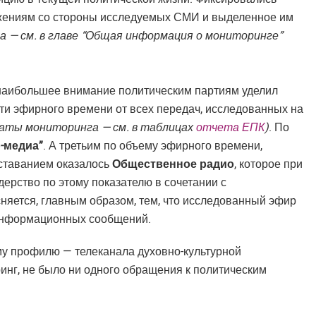
ижениям со стороны исследуемых СМИ и выделенное им
 — см. в главе “Общая информация о мониторинге”
 наибольшее внимание политическим партиям уделил
рти эфирного времени от всех передач, исследованных на
таты мониторинга — см. в таблицах
отчета ЕПК
)
. По
-медиа”
. А третьим по объему эфирного времени,
тставанием оказалось
Общественное радио
, которое при
дерство по этому показателю в сочетании с
яется, главным образом, тем, что исследованный эфир
 информационных сообщений.
му профилю — телеканала духовно-культурной
инг, не было ни одного обращения к политическим