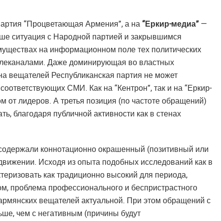
партия “Процветающая Армения”, а на
“Еркир-медиа”
—
ыше ситуация с Народной партией и закрывшимся
имуществах на информационном поле тех политических
телеканалами. Даже доминирующая во властных
на вещателей Республиканская партия не может
оответствующих СМИ. Как на “Кентрон”, так и на “Еркир-
 от лидеров. А третья позиция (по частоте обращений)
ть, благодаря публичной активности как в стенах
содержали коннотационно окрашенный (позитивный или
движении. Исходя из опыта подобных исследований как в
ктеризовать как традиционно высокий для периода,
м, проблема профессионального и беспристрастного
армянских вещателей актуальной. При этом обращений с
ьше, чем с негативным (причины будут