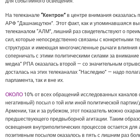
для событийного освещения.
На телеканале
“Кентрон”
в центре внимания оказалась 
АРФ “Дашнакцутюн”. Этот факт, как и упоминавшаяся в
телеканалом “АЛМ”, лишний раз свидетельствуют о пре
сил, которые непосредственно связаны с конкретными 
структурах и имеющая многочисленные рычаги влияния 
соперничать с этими политическими силами за внимание с
медиа” РПА оказалась второй — со значительным отрывом
досталась на этих телеканалах “Наследию” — надо полага
парламента, так и вне их.
ОКОЛО
10% от всех обращений исследованных каналов 
негативный) посыл о той или иной политической партии/
Армении, так и за рубежом, этот показатель можно охара
предшествующего предвыборной агитации. Таким образо
освещения внутриполитических процессов остается для 
позитивным посылом оказалось в пять с лишним раз бол