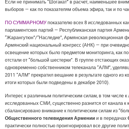
Если не принимать “Шогакат” в расчет, наименьшее вни
выборов — как по показателям объема эфира, так и по ч
ПО СУММАРНОМУ
показателю всех 8 исследованных ка
парламентских партий — Республиканская партия Армен
“Жарангутюн”/“Наследие”, Армянская революционная фе
Армянский национальный конгресс (АНК) — при очевидн
освещение которых было предметом мониторинга, как по
отстали от “большой шестерки”. В группе отстающих ока
одновременно собственником телеканала “АЛМ”, уделявш
2011 “АЛМ” прекратил вещание в результате одного из 
итоги которых были подведены в декабре 2010).
Интерес к различным политическим силам, в том числе 
исследованных СМИ, существенно разнится от канала к 
сбалансировано внимание к политическим силам из “бо
Общественного телевидения Армении
и в передачах
практически полностью проигнорировал все другие поли