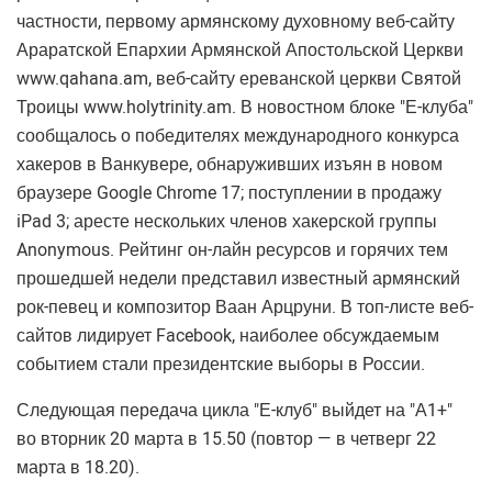
частности, первому армянскому духовному веб-сайту
Араратской Епархии Армянской Апостольской Церкви
www.qahana.am, веб-сайту ереванской церкви Святой
Троицы www.holytrinity.am. В новостном блоке "Е-клуба"
сообщалось о победителях международного конкурса
хакеров в Ванкувере, обнаруживших изъян в новом
браузере Google Chrome 17; поступлении в продажу
iPad 3; аресте нескольких членов хакерской группы
Anonymous. Рейтинг он-лайн ресурсов и горячих тем
прошедшей недели представил известный армянский
рок-певец и композитор Ваан Арцруни. В топ-листе веб-
сайтов лидирует Facebook, наиболее обсуждаемым
событием стали президентские выборы в России.
Следующая передача цикла "Е-клуб" выйдет на "А1+"
во вторник 20 марта в 15.50 (повтор — в четверг 22
марта в 18.20).