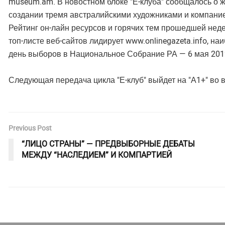
museum.am. В новостном блоке "Е-клуба" сообщалось о 
создании тремя австралийскими художниками и компание
Рейтинг он-лайн ресурсов и горячих тем прошедшей нед
топ-листе веб-сайтов лидирует www.onlinegazeta.info,
день выборов в Национальное Собрание РА — 6 мая 201
Следующая передача цикла "Е-клуб" выйдет на "А1+" во вт
Previous Post
“ЛИЦО СТРАНЫ” — ПРЕДВЫБОРНЫЕ ДЕБАТЫ
МЕЖДУ “НАСЛЕДИЕМ” И КОМПАРТИЕЙ