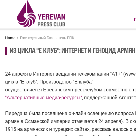
Home
Еженедельный Бюллетень ЕПК
ИЗ ЦИКЛА "Е-КЛУБ": ИНТЕРНЕТ И ГЕНОЦИД АРМЯН
24 апреля в Интернет-вещании телекомпании "А1+" (ww
цикла "Е-клуб". Производство "Е-клуба"
осуществляется Ереванским пресс-клубом совместно с т
"Альтернативные медиа-ресурсы"
, поддержанной Агентс
Передача была посвящена он-лайн освещению вопроса Г
армян в Османской империи отмечается 24 апреля). В сю
1915 на армянских и турецких сайтах, рассказывалось о