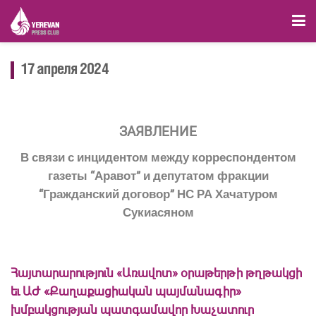
17 апреля 2024
ЗАЯВЛЕНИЕ
В связи с инцидентом между корреспондентом
газеты “Аравот” и депутатом фракции
“Гражданский договор” НС РА Хачатуром
Сукиасяном
Հայտարարություն «Առավոտ» օրաթերթի թղթակցի
եւ ԱԺ «Քաղաքացիական պայմանագիր»
խմբակցության պատգամավոր Խաչատուր