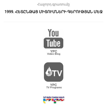
Հաջորդ գրառումը
1999. ՀԵՏԸՆԹԱՑ ՄԻՏՈՒՄՆԵՐԻ ԳԵՐՈՒԹՅԱՆ ՄԵՋ