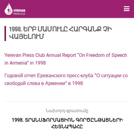
1998. ԵՐԲ ՄԱՄՈՒԼԸ ՀԱՐԳԱՆՔ ՉԻ
ՎԱՅԵԼՈՒՄ
Yerevan Press Club Annual Report “On Freedom of Speech
in Armenia” in 1998
Годовой отчет Ереванского пресс-клуба “О ситуации со
свободой слова в Армении” в 1998
Նախորդ գրառումը
1998. ՏՐԱՆՍՖՈՐՄԱՑԻՈՆ ԳՈՐԾԸՆԹԱՑՆԵՐԻ
ՀԵՏՆԱՊԱՀԸ