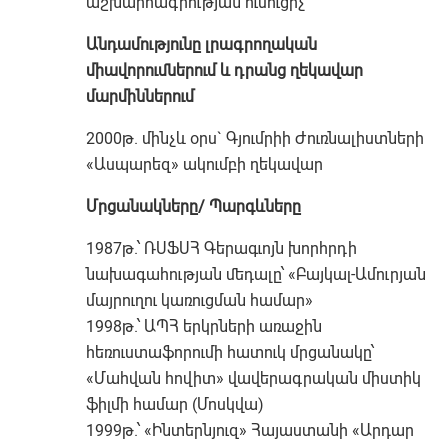
աշխարհագրության ուսուցիչ
Անդամությունը լրագրողական
միավորումներում և դրանց ղեկավար
մարմիններում
2000թ. մինչև օրս` Գյումրիի Ժուռնալիստների
«Ասպարեզ» ակումբի ղեկավար
Մրցանակները/ Պարգևները
1987թ.՝ ՌՍՖՍՀ Գերագւոյն խորհրդի
նախագահության մեդալը՝ «Բայկալ-Ամուրյան
մայրուղու կառուցման համար»
1998թ.՝ ԱՊՀ երկրների առաջին
հեռուստաֆորումի հատուկ մրցանակը՝
«Մահվան հովիտ» վավերագրական միստիկ
ֆիլմի համար (Մոսկվա)
1999թ.՝ «Ինտերնյուզ» Հայաստանի «Արդար