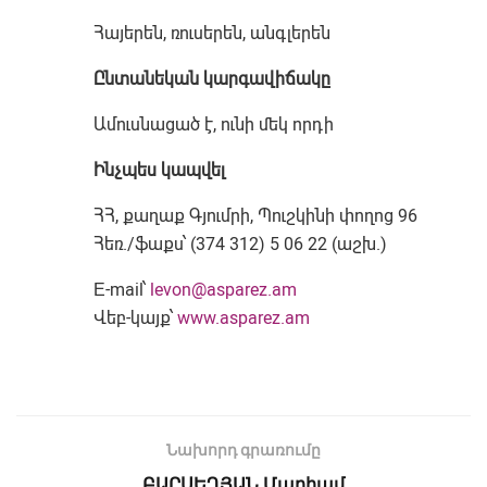
Հայերեն, ռուսերեն, անգլերեն
Ընտանեկան կարգավիճակը
Ամուսնացած է, ունի մեկ որդի
Ինչպես կապվել
ՀՀ, քաղաք Գյումրի, Պուշկինի փողոց 96
Հեռ./ֆաքս՝ (374 312) 5 06 22 (աշխ.)
Е-mail՝
levon@asparez.am
Վեբ-կայք՝
www.asparez.am
Նախորդ գրառումը
ԲԱՐՍԵՂՅԱՆ Մարիամ