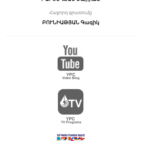
Հաջորդ գրառումը
ԲՈՒՆԻԱԹՅԱՆ Գագիկ